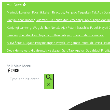
Lewati
Hot News
ke
Marindo Luruskan Polemik Lahan Ryacudu, Pemprov Tegaskan Tak Ada Sura
konten
Hanya Lahan Kosong, Alamat Dua Kontraktor Pemenang Proyek Kejati dan K
Kunjungi Lamteng, Wagub Jihan Nurlela Ajak Petani Beralih ke Pupuk Hayati 
Lampung Pertahankan Daya Beli, Inflasi Jadi yang Terendah di Sumatera
MTM Soroti Dugaan Penyimpangan Proyek Pengaman Pantai di Pesisir Barat
Dedy Hermawan: Hibah untuk Kejaksaan Sah, Tapi Apakah Sudah Jadi Priori
Main Menu
Pencarian
untuk: