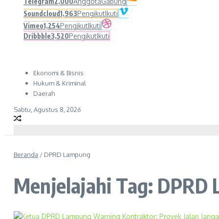
Telegram
2,000
Anggota
Gabung
Soundcloud
1,963
Pengikut
Ikuti
Vimeo
1,254
Pengikut
Ikuti
Dribbble
3,520
Pengikut
Ikuti
Ekonomi & Bisnis
Hukum & Kriminal
Daerah
Sabtu, Agustus 8, 2026
Beranda
/
DPRD Lampung
Menjelajahi Tag: DPRD