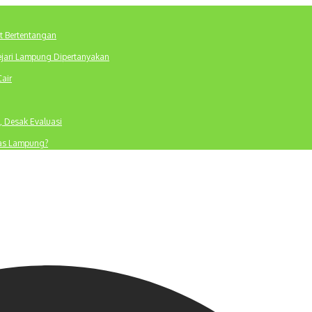
t Bertentangan
ejari Lampung Dipertanyakan
Cair
, Desak Evaluasi
tas Lampung?