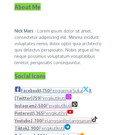
About Me
Nick Mars
- Lorem ipsum dolor sit amet,
consectetur adipisicing elit. Minima incidunt
voluptates nemo, dolor optio quia architecto
quis delectus perspiciatis. Nobis atque id hic
neque possimus voluptatum voluptatibus
tenetur, perspiciatis consequuntur.
Social Icons
Facebook
1,750
Penggemar
Suka
X
(Twitter)
759
Pengikut
Ikuti
Instagram
2,500
Pengikut
Ikuti
Pinterest
1,365
Pengikut
Pin
Youtube
2,700
Pelanggan
Berlangganan
Tiktok
2,900
Pengikut
Ikuti