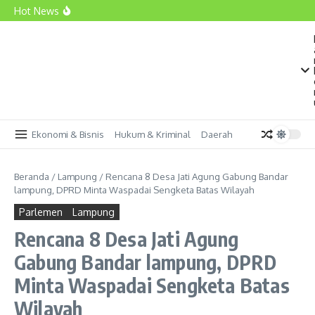
Lewati ke konten
Dedy Hermawan: Hibah untuk Kejaksaan Sah, Tapi
Hot News
Apakah Sudah Jadi Prioritas Lampung?
Satelit Lampung-1 Siap Diluncurkan dari Tiongkok pada
5 Agustus 2026
Mirza: HKTI Harus Hadir dengan Solusi Nyata bagi
Petani Lampung
Ekonomi & Bisnis
Hukum & Kriminal
Daerah
Beranda
/
Lampung
/
Rencana 8 Desa Jati Agung Gabung Bandar
lampung, DPRD Minta Waspadai Sengketa Batas Wilayah
Parlemen
Lampung
Rencana 8 Desa Jati Agung
Gabung Bandar lampung, DPRD
Minta Waspadai Sengketa Batas
Wilayah