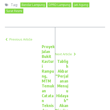
Tag:
Bandar Lampung
DPRD Lampung
Jati Agung
Surat Resmi
Previous Article
Proyek
Jalan
Next Article
Bukit
Kastur
Tablig
i
h
Rampu
Akbar
ng,
“Perjal
MTM
anan
Temuk
Menuj
an
u
Catata
Hidaya
n
h”
Teknis
Akan