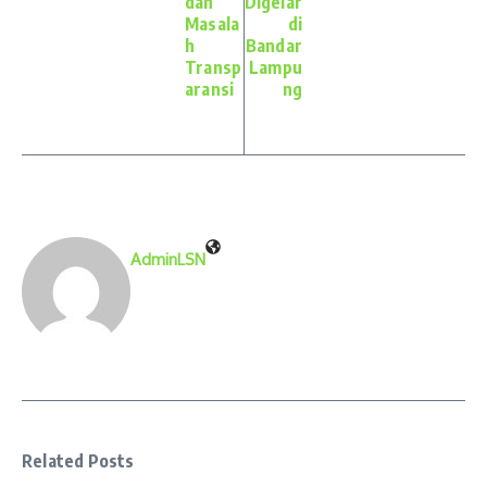
dan
Digelar
Masala
di
h
Bandar
Transp
Lampu
aransi
ng
AdminLSN
Related Posts