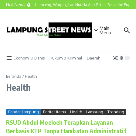
Lewati ke konten
Hot News
Kunjungi Lamteng, Wagub Jihan Nurlela Ajak Petani Beralih ke Pupuk H
Main
Menu
Ekonomi & Bisnis
Hukum & Kriminal
Daerah
Beranda
/
Health
Health
Bandar Lampung
Berita Utama
Health
Lampung
Trending
RSUD Abdul Moeloek Terapkan Layanan
Berbasis KTP Tanpa Hambatan Administratif