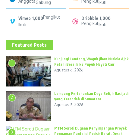
Anggota
Pengikut
Gabung
Ikuti
Pengikut
Vimeo
1,000
Dribbble
1,000
Pengikut
Ikuti
Ikuti
Featured Posts
Kunjungi Lamteng, Wagub Jihan Nurlela Ajak
1
Petani Beralih ke Pupuk Hayati Cair
Agustus 6, 2026
Lampung Pertahankan Daya Beli, Inflasi Jadi
2
yang Terendah di Sumatera
Agustus 5, 2026
MTM Soroti Dugaan Penyimpangan Proyek
3
Pengaman Pantai di Pesisir Barat, Desak