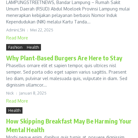
LAMPUNGSTREETNEWS, Bandar Lampung – Rumah Sakit
Umum Daerah (RSUD) Abdul Moeloek Provinsi Lampung mulai
menerapkan kebijakan pelayanan berbasis Nomor Induk
Kependudukan (NIK) melalui Kartu Tanda...
AdminLSN
Mei 22, 2025
Read More
Fashion
Health
Why Plant-Based Burgers Are Here to Stay
Phasellus ornare elit et sapien tempor, quis ultrices nisl
semper. Sed porta odio eget sapien varius sagittis. Praesent
leo diam, pulvinar vel malesuada quis, vulputate in diam. Sed
dignissim ullamcor...
Nick
Januari 8, 2025
Read More
Health
How Skipping Breakfast May Be Harming Your
Mental Health
Morbi neque enim, dapibus quis turpis at, posuere dignissim