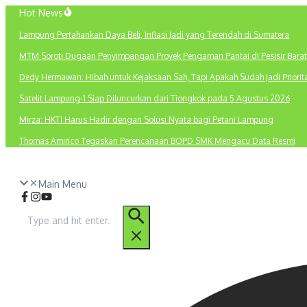
Lewati
Hot News
ke
Lampung Pertahankan Daya Beli, Inflasi Jadi yang Terendah di Sumatera
konten
MTM Soroti Dugaan Penyimpangan Proyek Pengaman Pantai di Pesisir Barat
Dedy Hermawan: Hibah untuk Kejaksaan Sah, Tapi Apakah Sudah Jadi Priori
Satelit Lampung-1 Siap Diluncurkan dari Tiongkok pada 5 Agustus 2026
Mirza: HKTI Harus Hadir dengan Solusi Nyata bagi Petani Lampung
Thomas Amirico Tegaskan Perencanaan BOPD SMK Mengacu Data Resmi
Main Menu
Pencarian
untuk: