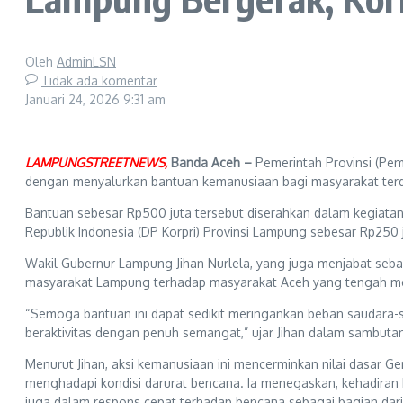
Oleh
AdminLSN
Tidak ada komentar
Januari 24, 2026
9:31 am
LAMPUNGSTREETNEWS,
Banda Aceh –
Pemerintah Provinsi (Pem
dengan menyalurkan bantuan kemanusiaan bagi masyarakat terda
Bantuan sebesar Rp500 juta tersebut diserahkan dalam kegia
Republik Indonesia (DP Korpri) Provinsi Lampung sebesar Rp25
Wakil Gubernur Lampung Jihan Nurlela, yang juga menjabat se
masyarakat Lampung terhadap masyarakat Aceh yang tengah me
“Semoga bantuan ini dapat sedikit meringankan beban saudara-sa
beraktivitas dengan penuh semangat,” ujar Jihan dalam sambuta
Menurut Jihan, aksi kemanusiaan ini mencerminkan nilai dasar
menghadapi kondisi darurat bencana. Ia menegaskan, kehadiran
juga dalam respons cepat terhadap bencana sebagai bagian dar