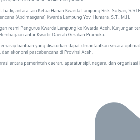
hadir, antara lain Ketua Harian Kwarda Lampung Riski Sofyan, S.STP.
ncana (Abdimasgana) Kwarda Lampung Yovi Humara, S.T., M.H.
ungan resmi Pengurus Kwarda Lampung ke Kwarda Aceh. Kunjungan te
elembagaan antar Kwartir Daerah Gerakan Pramuka.
erharap bantuan yang disalurkan dapat dimanfaatkan secara optimal
 dan ekonomi pascabencana di Provinsi Aceh.
si antara pemerintah daerah, aparatur sipil negara, dan organisas