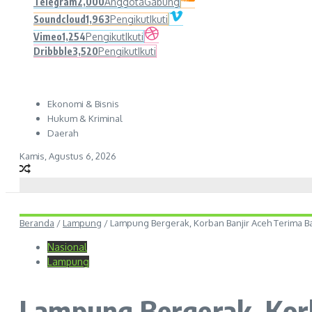
Telegram
2,000
Anggota
Gabung
Soundcloud
1,963
Pengikut
Ikuti
Vimeo
1,254
Pengikut
Ikuti
Dribbble
3,520
Pengikut
Ikuti
Ekonomi & Bisnis
Hukum & Kriminal
Daerah
Kamis, Agustus 6, 2026
Beranda
/
Lampung
/
Lampung Bergerak, Korban Banjir Aceh Terima B
Nasional
Lampung
Lampung Bergerak, Kor