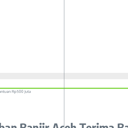
antuan Rp500 Juta
ban Banjir Aceh Terima B