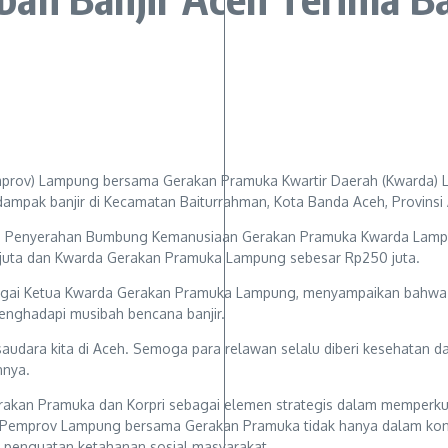
prov) Lampung bersama Gerakan Pramuka Kwartir Daerah (Kwarda) La
mpak banjir di Kecamatan Baiturrahman, Kota Banda Aceh, Provinsi A
tan Penyerahan Bumbung Kemanusiaan Gerakan Pramuka Kwarda Lamp
0 juta dan Kwarda Gerakan Pramuka Lampung sebesar Rp250 juta.
bagai Ketua Kwarda Gerakan Pramuka Lampung, menyampaikan bahwa b
nghadapi musibah bencana banjir.
udara kita di Aceh. Semoga para relawan selalu diberi kesehatan da
nnya.
 Gerakan Pramuka dan Korpri sebagai elemen strategis dalam memper
 Pemprov Lampung bersama Gerakan Pramuka tidak hanya dalam konte
i penguatan ketahanan sosial masyarakat.