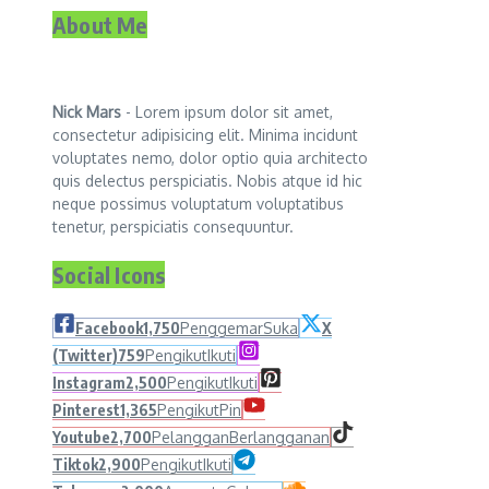
About Me
Nick Mars
- Lorem ipsum dolor sit amet,
consectetur adipisicing elit. Minima incidunt
voluptates nemo, dolor optio quia architecto
quis delectus perspiciatis. Nobis atque id hic
neque possimus voluptatum voluptatibus
tenetur, perspiciatis consequuntur.
Social Icons
Facebook
1,750
Penggemar
Suka
X
(Twitter)
759
Pengikut
Ikuti
Instagram
2,500
Pengikut
Ikuti
Pinterest
1,365
Pengikut
Pin
Youtube
2,700
Pelanggan
Berlangganan
Tiktok
2,900
Pengikut
Ikuti