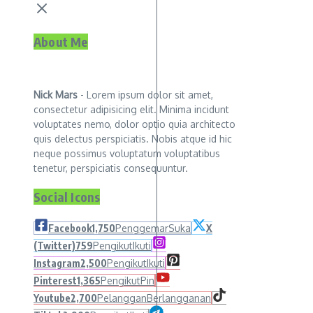
About Me
Nick Mars
- Lorem ipsum dolor sit amet,
consectetur adipisicing elit. Minima incidunt
voluptates nemo, dolor optio quia architecto
quis delectus perspiciatis. Nobis atque id hic
neque possimus voluptatum voluptatibus
tenetur, perspiciatis consequuntur.
Social Icons
Facebook
1,750
Penggemar
Suka
X
(Twitter)
759
Pengikut
Ikuti
Instagram
2,500
Pengikut
Ikuti
Pinterest
1,365
Pengikut
Pin
Youtube
2,700
Pelanggan
Berlangganan