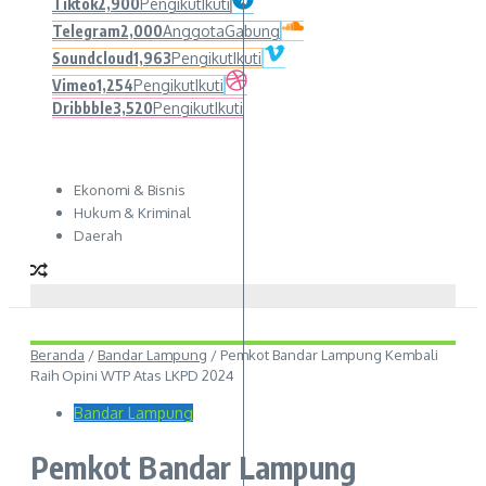
Tiktok
2,900
Pengikut
Ikuti
Telegram
2,000
Anggota
Gabung
Soundcloud
1,963
Pengikut
Ikuti
Vimeo
1,254
Pengikut
Ikuti
Dribbble
3,520
Pengikut
Ikuti
Ekonomi & Bisnis
Hukum & Kriminal
Daerah
Beranda
/
Bandar Lampung
/
Pemkot Bandar Lampung Kembali
Raih Opini WTP Atas LKPD 2024
Bandar Lampung
Pemkot Bandar Lampung