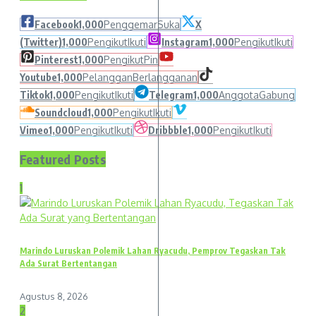
Facebook
1,000
Penggemar
Suka
X
(Twitter)
1,000
Pengikut
Ikuti
Instagram
1,000
Pengikut
Ikuti
Pinterest
1,000
Pengikut
Pin
Youtube
1,000
Pelanggan
Berlangganan
Tiktok
1,000
Pengikut
Ikuti
Telegram
1,000
Anggota
Gabung
Soundcloud
1,000
Pengikut
Ikuti
Vimeo
1,000
Pengikut
Ikuti
Dribbble
1,000
Pengikut
Ikuti
Featured Posts
1
Marindo Luruskan Polemik Lahan Ryacudu, Pemprov Tegaskan Tak
Ada Surat Bertentangan
Agustus 8, 2026
2