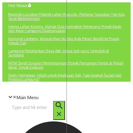
Lewati
Hot News
ke
Marindo Luruskan Polemik Lahan Ryacudu, Pemprov Tegaskan Tak Ada
konten
Surat Bertentangan
Hanya Lahan Kosong, Alamat Dua Kontraktor Pemenang Proyek Kejati
dan Kejari Lampung Dipertanyakan
Kunjungi Lamteng, Wagub Jihan Nurlela Ajak Petani Beralih ke Pupuk
Hayati Cair
Lampung Pertahankan Daya Beli, Inflasi Jadi yang Terendah di
Sumatera
MTM Soroti Dugaan Penyimpangan Proyek Pengaman Pantai di Pesisir
Barat, Desak Evaluasi
Dedy Hermawan: Hibah untuk Kejaksaan Sah, Tapi Apakah Sudah Jadi
Prioritas Lampung?
Main Menu
Pencarian
untuk: