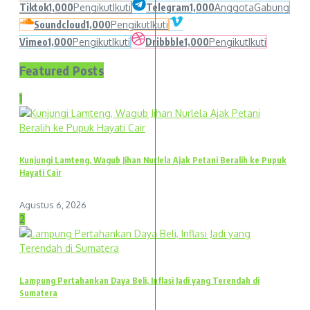
Tiktok
1,000
Pengikut
Ikuti
Telegram
1,000
Anggota
Gabung
Soundcloud
1,000
Pengikut
Ikuti
Vimeo
1,000
Pengikut
Ikuti
Dribbble
1,000
Pengikut
Ikuti
Featured Posts
1
Kunjungi Lamteng, Wagub Jihan Nurlela Ajak Petani Beralih ke Pupuk
Hayati Cair
Agustus 6, 2026
2
Lampung Pertahankan Daya Beli, Inflasi Jadi yang Terendah di
Sumatera