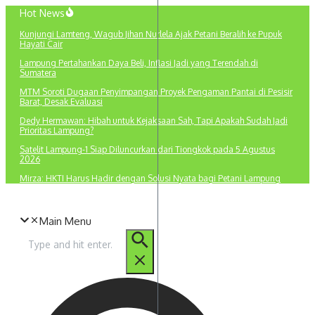
Lewati
Hot News
ke
Kunjungi Lamteng, Wagub Jihan Nurlela Ajak Petani Beralih ke Pupuk
konten
Hayati Cair
Lampung Pertahankan Daya Beli, Inflasi Jadi yang Terendah di
Sumatera
MTM Soroti Dugaan Penyimpangan Proyek Pengaman Pantai di Pesisir
Barat, Desak Evaluasi
Dedy Hermawan: Hibah untuk Kejaksaan Sah, Tapi Apakah Sudah Jadi
Prioritas Lampung?
Satelit Lampung-1 Siap Diluncurkan dari Tiongkok pada 5 Agustus
2026
Mirza: HKTI Harus Hadir dengan Solusi Nyata bagi Petani Lampung
Main Menu
Pencarian
untuk: