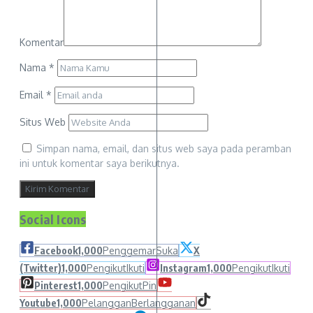
Komentar
Nama
*
Email
*
Situs Web
Simpan nama, email, dan situs web saya pada peramban
ini untuk komentar saya berikutnya.
Social Icons
Facebook
1,000
Penggemar
Suka
X
(Twitter)
1,000
Pengikut
Ikuti
Instagram
1,000
Pengikut
Ikuti
Pinterest
1,000
Pengikut
Pin
Youtube
1,000
Pelanggan
Berlangganan