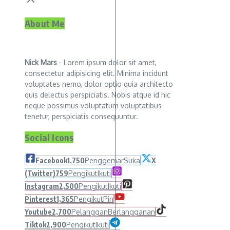
About Me
Nick Mars
- Lorem ipsum dolor sit amet,
consectetur adipisicing elit. Minima incidunt
voluptates nemo, dolor optio quia architecto
quis delectus perspiciatis. Nobis atque id hic
neque possimus voluptatum voluptatibus
tenetur, perspiciatis consequuntur.
Social Icons
Facebook
1,750
Penggemar
Suka
X
(Twitter)
759
Pengikut
Ikuti
Instagram
2,500
Pengikut
Ikuti
Pinterest
1,365
Pengikut
Pin
Youtube
2,700
Pelanggan
Berlangganan
Tiktok
2,900
Pengikut
Ikuti