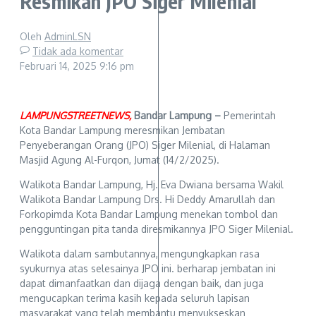
Resmikan JPO Siger Milenial
Oleh
AdminLSN
Tidak ada komentar
Februari 14, 2025
9:16 pm
LAMPUNGSTREETNEWS,
Bandar Lampung –
Pemerintah
Kota Bandar Lampung meresmikan Jembatan
Penyeberangan Orang (JPO) Siger Milenial, di Halaman
Masjid Agung Al-Furqon, Jumat (14/2/2025).
Walikota Bandar Lampung, Hj. Eva Dwiana bersama Wakil
Walikota Bandar Lampung Drs. Hi Deddy Amarullah dan
Forkopimda Kota Bandar Lampung menekan tombol dan
pengguntingan pita tanda diresmikannya JPO Siger Milenial.
Walikota dalam sambutannya, mengungkapkan rasa
syukurnya atas selesainya JPO ini. berharap jembatan ini
dapat dimanfaatkan dan dijaga dengan baik, dan juga
mengucapkan terima kasih kepada seluruh lapisan
masyarakat yang telah membantu menyukseskan