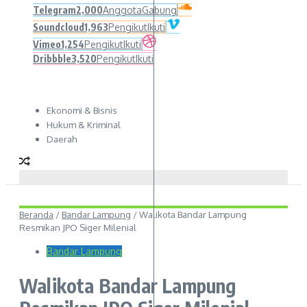
Telegram
2,000
Anggota
Gabung
Soundcloud
1,963
Pengikut
Ikuti
Vimeo
1,254
Pengikut
Ikuti
Dribbble
3,520
Pengikut
Ikuti
Ekonomi & Bisnis
Hukum & Kriminal
Daerah
Beranda
/
Bandar Lampung
/
Walikota Bandar Lampung
Resmikan JPO Siger Milenial
Bandar Lampung
Walikota Bandar Lampung