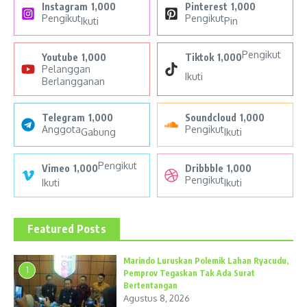
Instagram
1,000
Pinterest
1,000
Pengikut
Pengikut
Ikuti
Pin
Pengikut
Youtube
1,000
Tiktok
1,000
Pelanggan
Ikuti
Berlangganan
Telegram
1,000
Soundcloud
1,000
Anggota
Pengikut
Gabung
Ikuti
Pengikut
Vimeo
1,000
Dribbble
1,000
Pengikut
Ikuti
Ikuti
Featured Posts
Marindo Luruskan Polemik Lahan Ryacudu,
1
Pemprov Tegaskan Tak Ada Surat
Bertentangan
Agustus 8, 2026