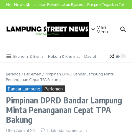
Lewati ke konten
Hot News
Marindo Luruskan Polemik Lahan Ryacudu, Pemprov Tegaskan Tak Ada 
Main
Menu
Ekonomi & Bisnis
Hukum & Kriminal
Daerah
Beranda
/
Parlemen
/
Pimpinan DPRD Bandar Lampung Minta
Penanganan Cepat TPA Bakung
Bandar Lampung
Parlemen
Pimpinan DPRD Bandar Lampung
Minta Penanganan Cepat TPA
Bakung
Oleh
AdminLSN
Tidak ada komentar