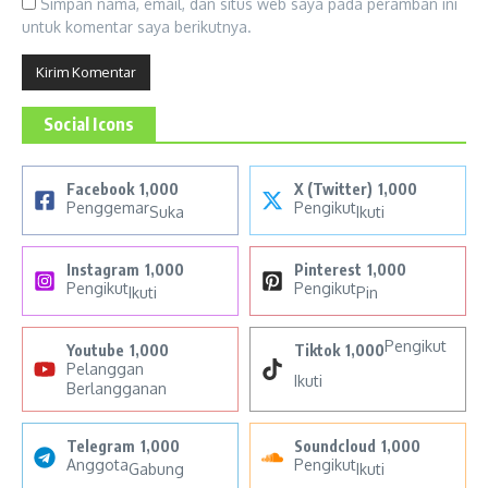
Simpan nama, email, dan situs web saya pada peramban ini
untuk komentar saya berikutnya.
Social Icons
Facebook
1,000
X (Twitter)
1,000
Penggemar
Pengikut
Suka
Ikuti
Instagram
1,000
Pinterest
1,000
Pengikut
Pengikut
Ikuti
Pin
Pengikut
Youtube
1,000
Tiktok
1,000
Pelanggan
Ikuti
Berlangganan
Telegram
1,000
Soundcloud
1,000
Anggota
Pengikut
Gabung
Ikuti