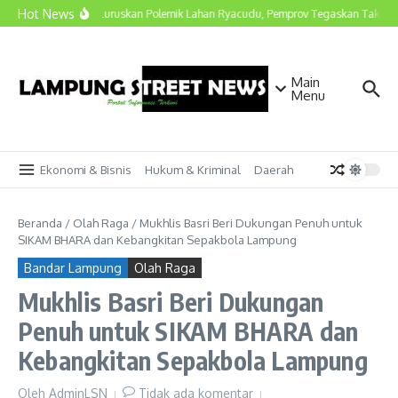
Lewati ke konten
Hot News
Marindo Luruskan Polemik Lahan Ryacudu, Pemprov Tegaskan Tak Ada 
Main
Menu
Ekonomi & Bisnis
Hukum & Kriminal
Daerah
Beranda
/
Olah Raga
/
Mukhlis Basri Beri Dukungan Penuh untuk
SIKAM BHARA dan Kebangkitan Sepakbola Lampung
Bandar Lampung
Olah Raga
Mukhlis Basri Beri Dukungan
Penuh untuk SIKAM BHARA dan
Kebangkitan Sepakbola Lampung
Oleh
AdminLSN
Tidak ada komentar