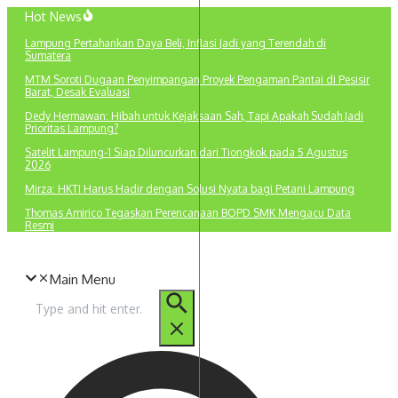
Lewati
Hot News
ke
Lampung Pertahankan Daya Beli, Inflasi Jadi yang Terendah di
konten
Sumatera
MTM Soroti Dugaan Penyimpangan Proyek Pengaman Pantai di Pesisir
Barat, Desak Evaluasi
Dedy Hermawan: Hibah untuk Kejaksaan Sah, Tapi Apakah Sudah Jadi
Prioritas Lampung?
Satelit Lampung-1 Siap Diluncurkan dari Tiongkok pada 5 Agustus
2026
Mirza: HKTI Harus Hadir dengan Solusi Nyata bagi Petani Lampung
Thomas Amirico Tegaskan Perencanaan BOPD SMK Mengacu Data
Resmi
Main Menu
Pencarian
untuk: