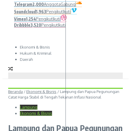
Telegram
2,000
Anggota
Gabung
Soundcloud
1,963
Pengikut
Ikuti
Vimeo
1,254
Pengikut
Ikuti
Dribbble
3,520
Pengikut
Ikuti
Ekonomi & Bisnis
Hukum & Kriminal
Daerah
Beranda
/
Ekonomi & Bisnis
/
Lampung dan Papua Pegunungan
Catat Harga Stabil di Tengah Tekanan Inflasi Nasional
Lampung
Ekonomi & Bisnis
Lampung dan Papua Pegunungan