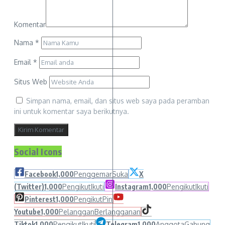
Komentar
Nama
*
Email
*
Situs Web
Simpan nama, email, dan situs web saya pada peramban
ini untuk komentar saya berikutnya.
Social Icons
Facebook
1,000
Penggemar
Suka
X
(Twitter)
1,000
Pengikut
Ikuti
Instagram
1,000
Pengikut
Ikuti
Pinterest
1,000
Pengikut
Pin
Youtube
1,000
Pelanggan
Berlangganan
Tiktok
1,000
Pengikut
Ikuti
Telegram
1,000
Anggota
Gabung