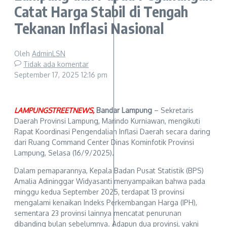
Catat Harga Stabil di Tengah
Tekanan Inflasi Nasional
Oleh
AdminLSN
Tidak ada komentar
September 17, 2025
12:16 pm
LAMPUNGSTREETNEWS,
Bandar Lampung
– Sekretaris
Daerah Provinsi Lampung, Marindo Kurniawan, mengikuti
Rapat Koordinasi Pengendalian Inflasi Daerah secara daring
dari Ruang Command Center Dinas Kominfotik Provinsi
Lampung, Selasa (16/9/2025).
Dalam pemaparannya, Kepala Badan Pusat Statistik (BPS)
Amalia Adininggar Widyasanti menyampaikan bahwa pada
minggu kedua September 2025, terdapat 13 provinsi
mengalami kenaikan Indeks Perkembangan Harga (IPH),
sementara 23 provinsi lainnya mencatat penurunan
dibanding bulan sebelumnya. Adapun dua provinsi, yakni