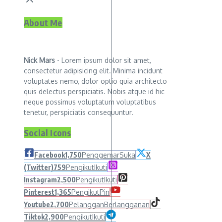
About Me
Nick Mars
- Lorem ipsum dolor sit amet,
consectetur adipisicing elit. Minima incidunt
voluptates nemo, dolor optio quia architecto
quis delectus perspiciatis. Nobis atque id hic
neque possimus voluptatum voluptatibus
tenetur, perspiciatis consequuntur.
Social Icons
Facebook
1,750
Penggemar
Suka
X
(Twitter)
759
Pengikut
Ikuti
Instagram
2,500
Pengikut
Ikuti
Pinterest
1,365
Pengikut
Pin
Youtube
2,700
Pelanggan
Berlangganan
Tiktok
2,900
Pengikut
Ikuti