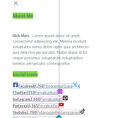
About Me
Nick Mars
- Lorem ipsum dolor sit amet,
consectetur adipisicing elit. Minima incidunt
voluptates nemo, dolor optio quia architecto
quis delectus perspiciatis. Nobis atque id hic
neque possimus voluptatum voluptatibus
tenetur, perspiciatis consequuntur.
Social Icons
Facebook
1,750
Penggemar
Suka
X
(Twitter)
759
Pengikut
Ikuti
Instagram
2,500
Pengikut
Ikuti
Pinterest
1,365
Pengikut
Pin
Youtube
2,700
Pelanggan
Berlangganan