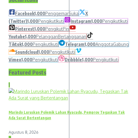
Facebook
1,000
Penggemar
Suka
X
(Twitter)
1,000
Pengikut
Ikuti
Instagram
1,000
Pengikut
Ikuti
Pinterest
1,000
Pengikut
Pin
Youtube
1,000
Pelanggan
Berlangganan
Tiktok
1,000
Pengikut
Ikuti
Telegram
1,000
Anggota
Gabung
Soundcloud
1,000
Pengikut
Ikuti
Vimeo
1,000
Pengikut
Ikuti
Dribbble
1,000
Pengikut
Ikuti
Featured Posts
1
Marindo Luruskan Polemik Lahan Ryacudu, Pemprov Tegaskan Tak
Ada Surat Bertentangan
Agustus 8, 2026