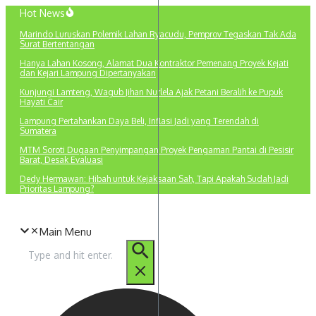
Lewati
Hot News
ke
Marindo Luruskan Polemik Lahan Ryacudu, Pemprov Tegaskan Tak Ada
konten
Surat Bertentangan
Hanya Lahan Kosong, Alamat Dua Kontraktor Pemenang Proyek Kejati
dan Kejari Lampung Dipertanyakan
Kunjungi Lamteng, Wagub Jihan Nurlela Ajak Petani Beralih ke Pupuk
Hayati Cair
Lampung Pertahankan Daya Beli, Inflasi Jadi yang Terendah di
Sumatera
MTM Soroti Dugaan Penyimpangan Proyek Pengaman Pantai di Pesisir
Barat, Desak Evaluasi
Dedy Hermawan: Hibah untuk Kejaksaan Sah, Tapi Apakah Sudah Jadi
Prioritas Lampung?
Main Menu
Pencarian
untuk: