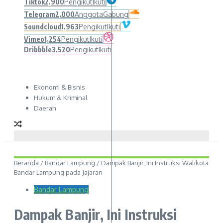
Tiktok
2,900
Pengikut
Ikuti
Telegram
2,000
Anggota
Gabung
Soundcloud
1,963
Pengikut
Ikuti
Vimeo
1,254
Pengikut
Ikuti
Dribbble
3,520
Pengikut
Ikuti
Ekonomi & Bisnis
Hukum & Kriminal
Daerah
Beranda
/
Bandar Lampung
/
Dampak Banjir, Ini Instruksi Walikota
Bandar Lampung pada Jajaran
Bandar Lampung
Dampak Banjir, Ini Instruksi