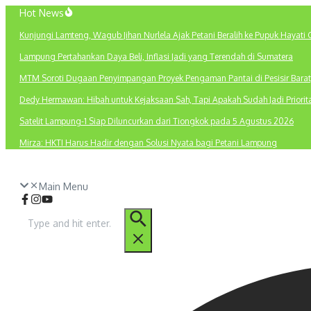
Lewati
Hot News
ke
Kunjungi Lamteng, Wagub Jihan Nurlela Ajak Petani Beralih ke Pupuk Hayati 
konten
Lampung Pertahankan Daya Beli, Inflasi Jadi yang Terendah di Sumatera
MTM Soroti Dugaan Penyimpangan Proyek Pengaman Pantai di Pesisir Barat
Dedy Hermawan: Hibah untuk Kejaksaan Sah, Tapi Apakah Sudah Jadi Priori
Satelit Lampung-1 Siap Diluncurkan dari Tiongkok pada 5 Agustus 2026
Mirza: HKTI Harus Hadir dengan Solusi Nyata bagi Petani Lampung
Main Menu
Pencarian
untuk: