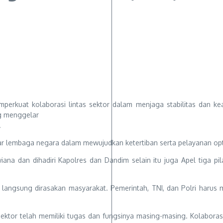
erkuat kolaborasi lintas sektor dalam menjaga stabilitas dan k
g menggelar
.
antar lembaga negara dalam mewujudkan ketertiban serta pelayanan op
ana dan dihadiri Kapolres dan Dandim selain itu juga Apel tiga pila
yang langsung dirasakan masyarakat. Pemerintah, TNI, dan Polri ha
tor telah memiliki tugas dan fungsinya masing-masing. Kolaborasi