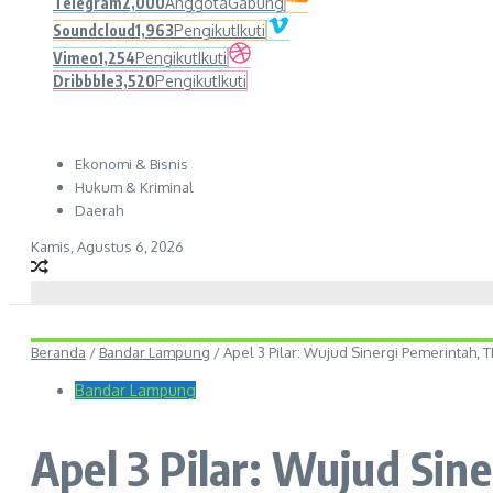
Telegram
2,000
Anggota
Gabung
Soundcloud
1,963
Pengikut
Ikuti
Vimeo
1,254
Pengikut
Ikuti
Dribbble
3,520
Pengikut
Ikuti
Ekonomi & Bisnis
Hukum & Kriminal
Daerah
Kamis, Agustus 6, 2026
Beranda
/
Bandar Lampung
/
Apel 3 Pilar: Wujud Sinergi Pemerintah,
Bandar Lampung
Apel 3 Pilar: Wujud Sin