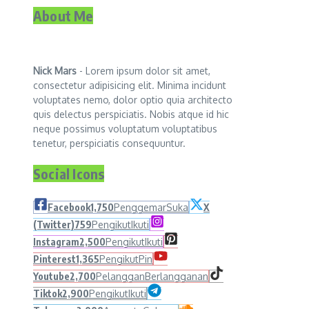
About Me
Nick Mars
- Lorem ipsum dolor sit amet,
consectetur adipisicing elit. Minima incidunt
voluptates nemo, dolor optio quia architecto
quis delectus perspiciatis. Nobis atque id hic
neque possimus voluptatum voluptatibus
tenetur, perspiciatis consequuntur.
Social Icons
Facebook
1,750
Penggemar
Suka
X
(Twitter)
759
Pengikut
Ikuti
Instagram
2,500
Pengikut
Ikuti
Pinterest
1,365
Pengikut
Pin
Youtube
2,700
Pelanggan
Berlangganan
Tiktok
2,900
Pengikut
Ikuti