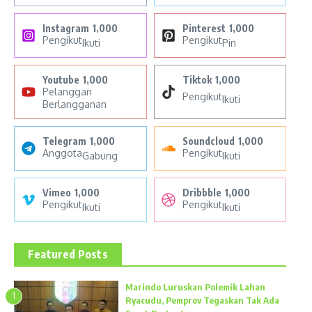
Instagram
1,000
Pinterest
1,000
Pengikut
Pengikut
Ikuti
Pin
Youtube
1,000
Tiktok
1,000
Pelanggan
Pengikut
Ikuti
Berlangganan
Telegram
1,000
Soundcloud
1,000
Anggota
Pengikut
Gabung
Ikuti
Vimeo
1,000
Dribbble
1,000
Pengikut
Pengikut
Ikuti
Ikuti
Featured Posts
Marindo Luruskan Polemik Lahan
1
Ryacudu, Pemprov Tegaskan Tak Ada