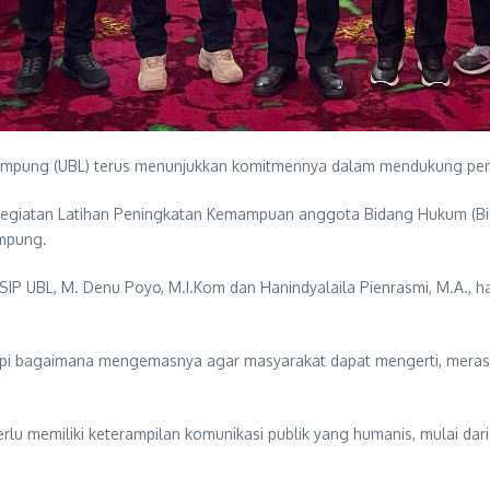
ampung (UBL) terus menunjukkan komitmennya dalam mendukung pen
am kegiatan Latihan Peningkatan Kemampuan anggota Bidang Hukum (B
ampung.
SIP UBL, M. Denu Poyo, M.I.Kom dan Hanindyalaila Pienrasmi, M.A., 
i bagaimana mengemasnya agar masyarakat dapat mengerti, merasa de
lu memiliki keterampilan komunikasi publik yang humanis, mulai dari