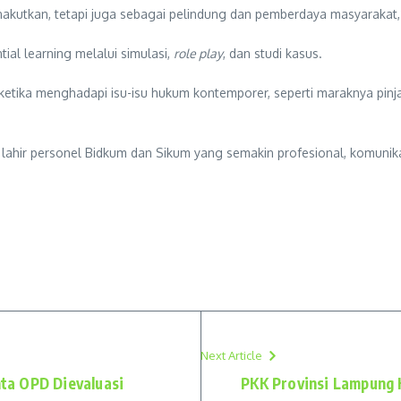
kutkan, tetapi juga sebagai pelindung dan pemberdaya masyarakat,”
al learning melalui simulasi,
role play
, dan studi kasus.
ketika menghadapi isu-isu hukum kontemporer, seperti maraknya pinj
 lahir personel Bidkum dan Sikum yang semakin profesional, komunika
Next Article
ta OPD Dievaluasi
PKK Provinsi Lampung 