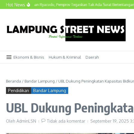
Lewati ke konten
Hot News
 Polemik Lahan Ryacudu, Pemprov Tegaskan Tak Ada Surat Bertentangan
Hany
Ekonomi & Bisnis
Hukum & Kriminal
Daerah
Beranda
/
Bandar Lampung
/
UBL Dukung Peningkatan Kapasitas Bidk
Pendidikan
Bandar Lampung
UBL Dukung Peningkata
Oleh
AdminLSN
Tidak ada komentar
September 19, 2025
3