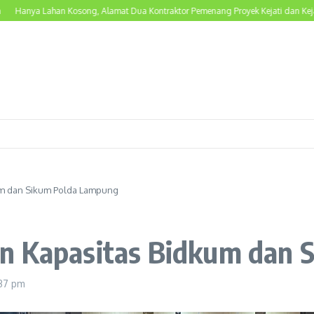
a Lahan Kosong, Alamat Dua Kontraktor Pemenang Proyek Kejati dan Kejari Lam
um dan Sikum Polda Lampung
n Kapasitas Bidkum dan 
:37 pm