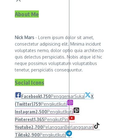
About Me
Nick Mars
- Lorem ipsum dolor sit amet,
consectetur adipisicing elit. Minima incidunt
voluptates nemo, dolor optio quia architecto
quis delectus perspiciatis. Nobis atque id hic
neque possimus voluptatum voluptatibus
tenetur, perspiciatis consequuntur.
Social Icons
Facebook
1,750
Penggemar
Suka
X
(Twitter)
759
Pengikut
Ikuti
Instagram
2,500
Pengikut
Ikuti
Pinterest
1,365
Pengikut
Pin
Youtube
2,700
Pelanggan
Berlangganan
Tiktok
2,900
Pengikut
Ikuti