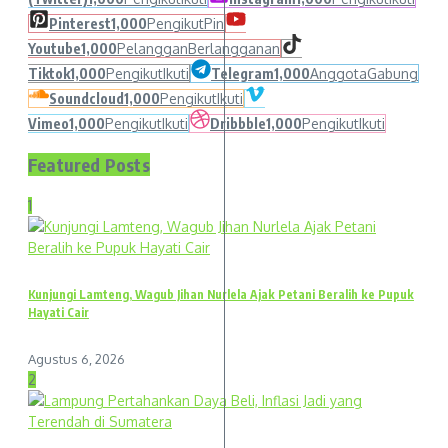
Pinterest
1,000
Pengikut
Pin
Youtube
1,000
Pelanggan
Berlangganan
Tiktok
1,000
Pengikut
Ikuti
Telegram
1,000
Anggota
Gabung
Soundcloud
1,000
Pengikut
Ikuti
Vimeo
1,000
Pengikut
Ikuti
Dribbble
1,000
Pengikut
Ikuti
Featured Posts
1
Kunjungi Lamteng, Wagub Jihan Nurlela Ajak Petani Beralih ke Pupuk
Hayati Cair
Agustus 6, 2026
2