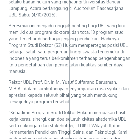
selaku badan hukum yang menaungi Universitas Bandar
Lampung. Acara berlangsung di Auditorium Pascasarjana
UBL, Sabtu (4/10/2025).
Peresmian ini menjadi tonggak penting bagi UBL yang kini
memiliki dua program doktoral dan total 18 program studi
yang tersebar di berbagai jenjang pendidikan. Hadirnya
Program Studi Doktor (S3) Hukum mempertegas posisi UBL
sebagai salah satu perguruan tinggi swasta terkemuka di
Indonesia yang terus berkomitmen terhadap pengembangan
ilmu pengetahuan dan peningkatan kualitas sumber daya
manusia.
Rektor UBL, Prof. Dr. Ir. M. Yusuf Sulfarano Barusman,
M.B.A., dalam sambutannya menyampaikan rasa syukur dan
apresiasi kepada seluruh pihak yang telah mendukung
terwujudnya program tersebut.
“Kehadiran Program Studi Doktor Hukum merupakan hasil
kerja keras, sinergi, dan doa seluruh civitas akademika UBL
serta dukungan dari stakeholder, LLDIKTI Wilayah II, dan
Kementerian Pendidikan Tinggi, Sains, dan Teknologi. Kami
berkomitmen untuk menyelenggarakan program studi ini