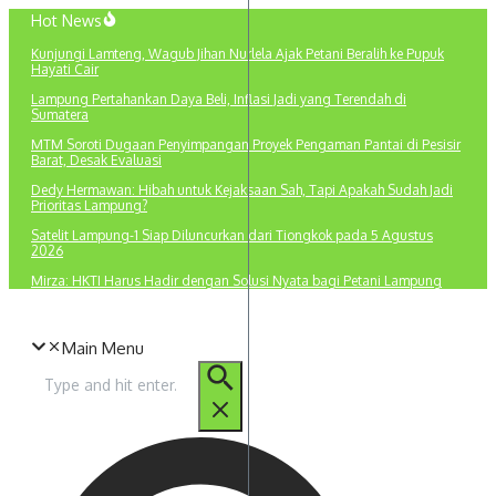
Lewati
Hot News
ke
Kunjungi Lamteng, Wagub Jihan Nurlela Ajak Petani Beralih ke Pupuk
konten
Hayati Cair
Lampung Pertahankan Daya Beli, Inflasi Jadi yang Terendah di
Sumatera
MTM Soroti Dugaan Penyimpangan Proyek Pengaman Pantai di Pesisir
Barat, Desak Evaluasi
Dedy Hermawan: Hibah untuk Kejaksaan Sah, Tapi Apakah Sudah Jadi
Prioritas Lampung?
Satelit Lampung-1 Siap Diluncurkan dari Tiongkok pada 5 Agustus
2026
Mirza: HKTI Harus Hadir dengan Solusi Nyata bagi Petani Lampung
Main Menu
Pencarian
untuk: