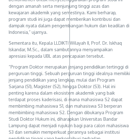
dengan amanah serta menjunjung tinggi azas dan
kewajaran akademik yang semestinya. Kami berharap,
program studi ini juga dapat memberikan kontribusi dan
dampak nyata dalam pengembangan hukum dan keadilan di
Indonesia,” ujarnya.
Sementara itu, Kepala LLDIKTI Wilayah II, Prof. Dr. Iskhaq
Iskandar, M.Sc., dalam sambutannya menyampaikan
apresiasi kepada UBL atas pencapaian tersebut.
“Program Doktor merupakan jenjang pendidikan tertinggi di
perguruan tinggi. Sebuah perguruan tinggi idealnya memiliki
jenjang pendidikan yang lengkap, mulai dari Program
Sarjana (S1), Magister (S2), hingga Doktor (S3). Hal ini
penting karena dalam ekosistem akademik yang baik
terdapat proses kaderisasi, di mana mahasiswa S2 dapat
membimbing mahasiswa S1, dan mahasiswa S3 berperan
membimbing mahasiswa S2. Dengan dibukanya Program
Studi Doktor Hukum ini, diharapkan Universitas Bandar
Lampung dapat menjadi rujukan bagi para calon mahasiswa
S3 dan semakin memperkuat perannya sebagai institusi
pendidikan tinggi yang berkontribusi terhadap