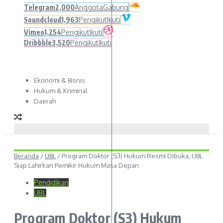
Telegram
2,000
Anggota
Gabung
Soundcloud
1,963
Pengikut
Ikuti
Vimeo
1,254
Pengikut
Ikuti
Dribbble
3,520
Pengikut
Ikuti
Ekonomi & Bisnis
Hukum & Kriminal
Daerah
Beranda
/
UBL
/
Program Doktor (S3) Hukum Resmi Dibuka, UBL
Siap Lahirkan Pemikir Hukum Masa Depan
Pendidikan
UBL
Program Doktor (S3) Hukum