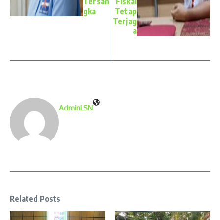
Tersan
Fiskal
gka
Tetap
Terjag
a
AdminLSN
Related Posts