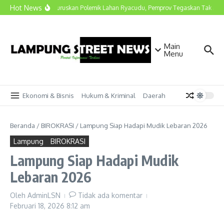
Lewati ke konten
Hot News
Marindo Luruskan Polemik Lahan Ryacudu, Pemprov Tegaskan Tak Ada S
Main
Menu
Ekonomi & Bisnis
Hukum & Kriminal
Daerah
Beranda
/
BIROKRASI
/
Lampung Siap Hadapi Mudik Lebaran 2026
Lampung
BIROKRASI
Lampung Siap Hadapi Mudik
Lebaran 2026
Oleh
AdminLSN
Tidak ada komentar
Februari 18, 2026
8:12 am