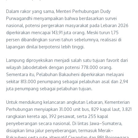
Dalam rakor yang sama, Menteri Perhubungan Dudy
Purwagandhi menyampaikan bahwa berdasarkan survei
nasional, potensi pergerakan masyarakat pada Lebaran 2026
diperkirakan mencapai 143,91 juta orang. Meski turun 1,75
persen dibandingkan survei tahun sebelumnya, realisasi di
lapangan dinilai berpotensi lebih tinggi.
Lampung diproyeksikan menjadi salah satu tujuan favorit dari
wilayah Jabodetabek dengan potensi 778.000 orang.
Sementara itu, Pelabuhan Bakauheni diperkirakan melayani
sekitar 813.000 penumpang sebagai pelabuhan asal dan 2,94
juta penumpang sebagai pelabuhan tujuan.
Untuk mendukung kelancaran angkutan Lebaran, Kementerian
Perhubungan menyiapkan 31.000 unit bus, 829 kapal laut, 3.821
rangkaian kereta api, 392 pesawat, serta 255 kapal
penyeberangan secara nasional. Di lintas Jawa–Sumatera,
disiapkan lima jalur penyeberangan, termasuk Merak–
Bakauheni serta rute alternatif Ciwandan dan BBJ Bojonegara.