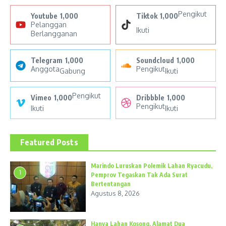
Pengikut
Youtube
1,000
Tiktok
1,000
Pelanggan
Ikuti
Berlangganan
Telegram
1,000
Soundcloud
1,000
Anggota
Pengikut
Gabung
Ikuti
Pengikut
Vimeo
1,000
Dribbble
1,000
Pengikut
Ikuti
Ikuti
Featured Posts
Marindo Luruskan Polemik Lahan Ryacudu,
1
Pemprov Tegaskan Tak Ada Surat
Bertentangan
Agustus 8, 2026
Hanya Lahan Kosong, Alamat Dua