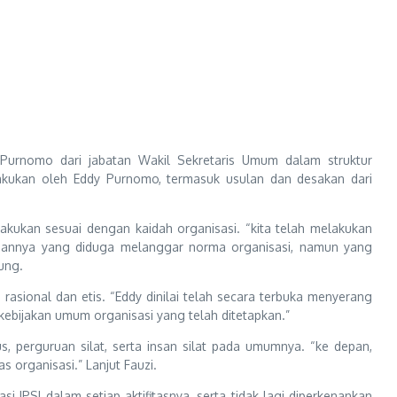
 Purnomo dari jabatan Wakil Sekretaris Umum dalam struktur
akukan oleh Eddy Purnomo, termasuk usulan dan desakan dari
akukan sesuai dengan kaidah organisasi. “kita telah melakukan
ataannya yang diduga melanggar norma organisasi, namun yang
ung.
asional dan etis. “Eddy dinilai telah secara terbuka menyerang
ebijakan umum organisasi yang telah ditetapkan.”
 perguruan silat, serta insan silat pada umumnya. “ke depan,
s organisasi.” Lanjut Fauzi.
SI dalam setiap aktifitasnya, serta tidak lagi diperkenankan