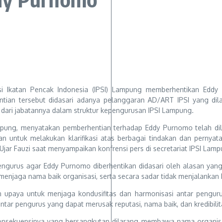
si Ikatan Pencak Indonesia (IPSI) Lampung memberhentikan Eddy
ian tersebut didasari adanya pelanggaran AD/ART IPSI yang dil
dari jabatannya dalam struktur kepengurusan IPSI Lampung.
Lampung, menyatakan pemberhentian terhadap Eddy Purnomo telah dil
n untuk melakukan klarifikasi atas berbagai tindakan dan perny
Ujar Fauzi saat menyampaikan konfrensi pers di secretariat IPSI Lamp
gurus agar Eddy Purnomo diberhentikan didasari oleh alasan yang r
njaga nama baik organisasi, serta secara sadar tidak menjalankan k
upaya untuk menjaga kondusifitas dan harmonisasi antar pengurus,
ntar pengurus yang dapat merusak reputasi, nama baik, dan kredibilita
ekuensinya yang bersangkutan dilarang membawa nama organisasi IP