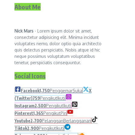
About Me
Nick Mars
- Lorem ipsum dolor sit amet,
consectetur adipisicing elit. Minima incidunt
voluptates nemo, dolor optio quia architecto
quis delectus perspiciatis. Nobis atque id hic
neque possimus voluptatum voluptatibus
tenetur, perspiciatis consequuntur.
Social Icons
Facebook
1,750
Penggemar
Suka
X
(Twitter)
759
Pengikut
Ikuti
Instagram
2,500
Pengikut
Ikuti
Pinterest
1,365
Pengikut
Pin
Youtube
2,700
Pelanggan
Berlangganan
Tiktok
2,900
Pengikut
Ikuti