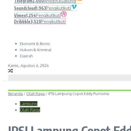
Telegram
2,000
Anggota
Gabung
Soundcloud
1,963
Pengikut
Ikuti
Vimeo
1,254
Pengikut
Ikuti
Dribbble
3,520
Pengikut
Ikuti
Ekonomi & Bisnis
Hukum & Kriminal
Daerah
Kamis, Agustus 6, 2026
Beranda
/
Olah Raga
/
IPSI Lampung Copot Eddy Purnomo
Lampung
Olah Raga
IPSI Lampung Copot Ed