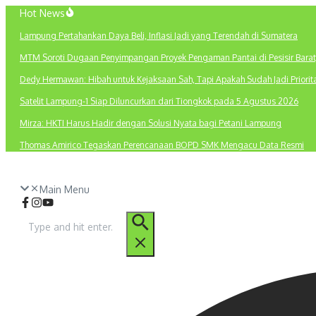
Lewati
Hot News
ke
Lampung Pertahankan Daya Beli, Inflasi Jadi yang Terendah di Sumatera
konten
MTM Soroti Dugaan Penyimpangan Proyek Pengaman Pantai di Pesisir Barat
Dedy Hermawan: Hibah untuk Kejaksaan Sah, Tapi Apakah Sudah Jadi Priori
Satelit Lampung-1 Siap Diluncurkan dari Tiongkok pada 5 Agustus 2026
Mirza: HKTI Harus Hadir dengan Solusi Nyata bagi Petani Lampung
Thomas Amirico Tegaskan Perencanaan BOPD SMK Mengacu Data Resmi
Main Menu
Pencarian
untuk: