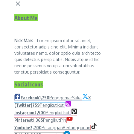
About Me
Nick Mars
- Lorem ipsum dolor sit amet,
consectetur adipisicing elit. Minima incidunt
voluptates nemo, dolor optio quia architecto
quis delectus perspiciatis. Nobis atque id hic
neque possimus voluptatum voluptatibus
tenetur, perspiciatis consequuntur.
Social Icons
Facebook
1,750
Penggemar
Suka
X
(Twitter)
759
Pengikut
Ikuti
Instagram
2,500
Pengikut
Ikuti
Pinterest
1,365
Pengikut
Pin
Youtube
2,700
Pelanggan
Berlangganan