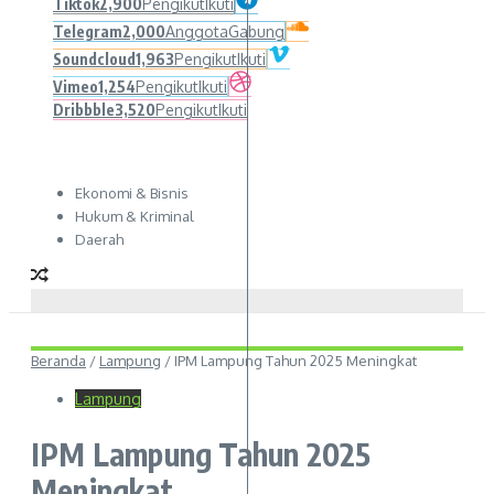
Tiktok
2,900
Pengikut
Ikuti
Telegram
2,000
Anggota
Gabung
Soundcloud
1,963
Pengikut
Ikuti
Vimeo
1,254
Pengikut
Ikuti
Dribbble
3,520
Pengikut
Ikuti
Ekonomi & Bisnis
Hukum & Kriminal
Daerah
Beranda
/
Lampung
/
IPM Lampung Tahun 2025 Meningkat
Lampung
IPM Lampung Tahun 2025
Meningkat