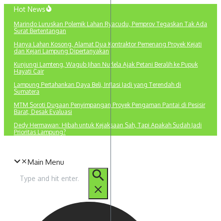
Lewati
Hot News
ke
Marindo Luruskan Polemik Lahan Ryacudu, Pemprov Tegaskan Tak Ada
konten
Surat Bertentangan
Hanya Lahan Kosong, Alamat Dua Kontraktor Pemenang Proyek Kejati
dan Kejari Lampung Dipertanyakan
Kunjungi Lamteng, Wagub Jihan Nurlela Ajak Petani Beralih ke Pupuk
Hayati Cair
Lampung Pertahankan Daya Beli, Inflasi Jadi yang Terendah di
Sumatera
MTM Soroti Dugaan Penyimpangan Proyek Pengaman Pantai di Pesisir
Barat, Desak Evaluasi
Dedy Hermawan: Hibah untuk Kejaksaan Sah, Tapi Apakah Sudah Jadi
Prioritas Lampung?
Main Menu
Pencarian
untuk: