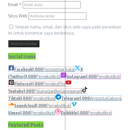
Email
*
Situs Web
Simpan nama, email, dan situs web saya pada peramban
ini untuk komentar saya berikutnya.
Social Icons
Facebook
1,000
Penggemar
Suka
X
(Twitter)
1,000
Pengikut
Ikuti
Instagram
1,000
Pengikut
Ikuti
Pinterest
1,000
Pengikut
Pin
Youtube
1,000
Pelanggan
Berlangganan
Tiktok
1,000
Pengikut
Ikuti
Telegram
1,000
Anggota
Gabung
Soundcloud
1,000
Pengikut
Ikuti
Vimeo
1,000
Pengikut
Ikuti
Dribbble
1,000
Pengikut
Ikuti
Featured Posts