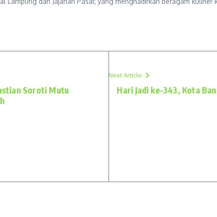
onal Lampung dan Jajanan Pasar, yang menghadirkan beragam kuliner
Next Article
astian Soroti Mutu
Hari Jadi ke-343, Kota B
ah