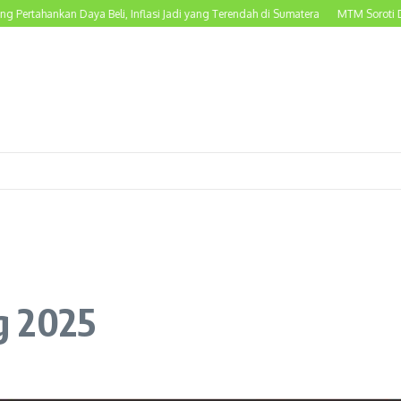
ankan Daya Beli, Inflasi Jadi yang Terendah di Sumatera
MTM Soroti Dugaan P
g 2025