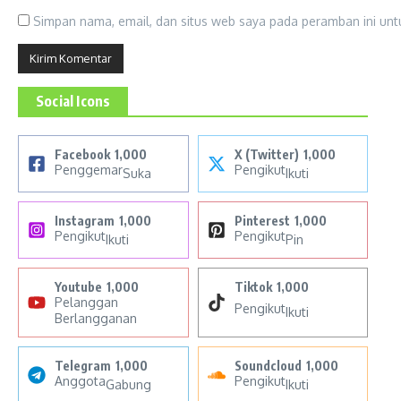
Simpan nama, email, dan situs web saya pada peramban ini unt
Social Icons
Facebook
1,000
X (Twitter)
1,000
Penggemar
Pengikut
Suka
Ikuti
Instagram
1,000
Pinterest
1,000
Pengikut
Pengikut
Ikuti
Pin
Youtube
1,000
Tiktok
1,000
Pelanggan
Pengikut
Ikuti
Berlangganan
Telegram
1,000
Soundcloud
1,000
Anggota
Pengikut
Gabung
Ikuti