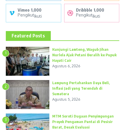
Vimeo
1,000
Dribbble
1,000
Pengikut
Pengikut
Ikuti
Ikuti
Featured Posts
Kunjungi Lamteng, Wagub Jihan
1
Nurlela Ajak Petani Beralih ke Pupuk
Hayati Cair
Agustus 6, 2026
Lampung Pertahankan Daya Beli,
2
Inflasi Jadi yang Terendah di
Sumatera
Agustus 5, 2026
MTM Soroti Dugaan Penyimpangan
3
Proyek Pengaman Pantai di Pesisir
Barat, Desak Evaluasi