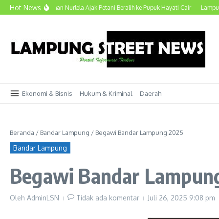
Lewati ke konten
Hot News
, Wagub Jihan Nurlela Ajak Petani Beralih ke Pupuk Hayati Cair
Lampung Pertah
Ekonomi & Bisnis
Hukum & Kriminal
Daerah
Beranda
/
Bandar Lampung
/
Begawi Bandar Lampung 2025
Bandar Lampung
Begawi Bandar Lampun
Oleh
AdminLSN
Tidak ada komentar
Juli 26, 2025
9:08 pm