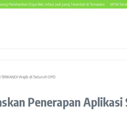
ahankan Daya Beli, Inflasi Jadi yang Terendah di Sumatera
MTM Soroti Dugaan 
 SRIKANDI Wajib di Seluruh OPD
skan Penerapan Aplikasi 