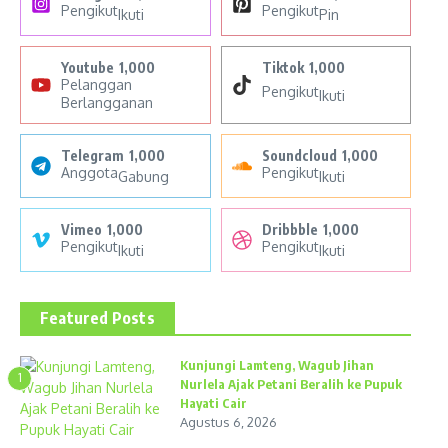
Pengikut
Pengikut
Ikuti
Pin
Youtube
1,000
Tiktok
1,000
Pelanggan
Pengikut
Ikuti
Berlangganan
Telegram
1,000
Soundcloud
1,000
Anggota
Pengikut
Gabung
Ikuti
Vimeo
1,000
Dribbble
1,000
Pengikut
Pengikut
Ikuti
Ikuti
Featured Posts
Kunjungi Lamteng, Wagub Jihan
1
Nurlela Ajak Petani Beralih ke Pupuk
Hayati Cair
Agustus 6, 2026