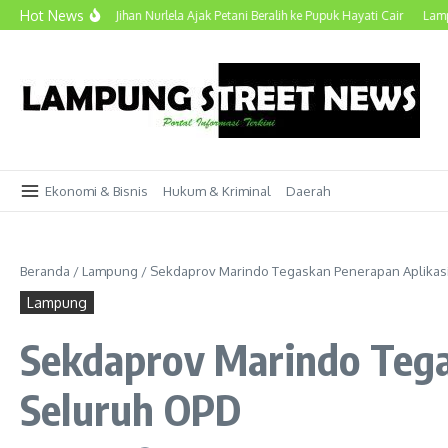
Lewati ke konten
Hot News
ng, Wagub Jihan Nurlela Ajak Petani Beralih ke Pupuk Hayati Cair
Lampung Pert
Ekonomi & Bisnis
Hukum & Kriminal
Daerah
Beranda
/
Lampung
/
Sekdaprov Marindo Tegaskan Penerapan Aplikasi
Lampung
Sekdaprov Marindo Tega
Seluruh OPD