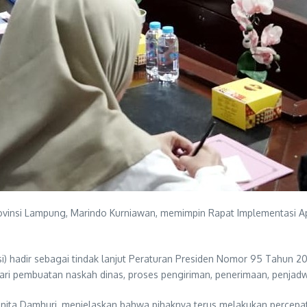
ovinsi Lampung, Marindo Kurniawan, memimpin Rapat Implementasi Apl
si) hadir sebagai tindak lanjut Peraturan Presiden Nomor 95 Tahun 2
dari pembuatan naskah dinas, proses pengiriman, penerimaan, penjadw
anita Damhuri, menjelaskan bahwa pihaknya terus melakukan percepat