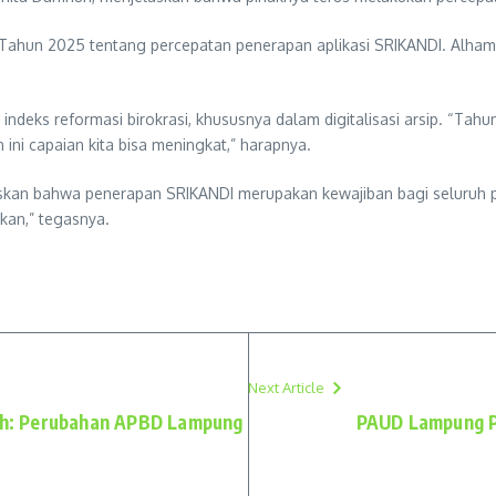
un 2025 tentang percepatan penerapan aplikasi SRIKANDI. Alhamduli
ndeks reformasi birokrasi, khususnya dalam digitalisasi arsip. “Tah
i capaian kita bisa meningkat,” harapnya.
an bahwa penerapan SRIKANDI merupakan kewajiban bagi seluruh per
akan,” tegasnya.
Next Article
ah: Perubahan APBD Lampung
PAUD Lampung P