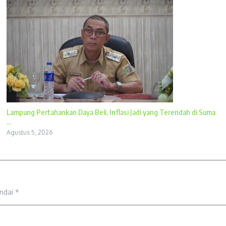
Lampung Pertahankan Daya Beli, Inflasi Jadi yang Terendah di Suma
...
Agustus 5, 2026
andai
*