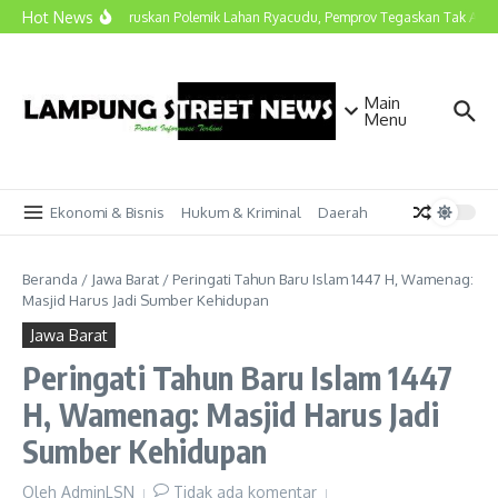
Lewati ke konten
Hot News
Marindo Luruskan Polemik Lahan Ryacudu, Pemprov Tegaskan Tak Ada S
Main
Menu
Ekonomi & Bisnis
Hukum & Kriminal
Daerah
Beranda
/
Jawa Barat
/
Peringati Tahun Baru Islam 1447 H, Wamenag:
Masjid Harus Jadi Sumber Kehidupan
Jawa Barat
Peringati Tahun Baru Islam 1447
H, Wamenag: Masjid Harus Jadi
Sumber Kehidupan
Oleh
AdminLSN
Tidak ada komentar