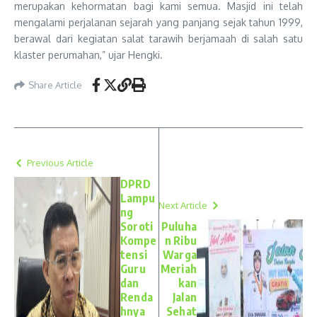
merupakan kehormatan bagi kami semua. Masjid ini telah
mengalami perjalanan sejarah yang panjang sejak tahun 1999,
berawal dari kegiatan salat tarawih berjamaah di salah satu
klaster perumahan,” ujar Hengki.
Share Article
Previous Article
DPRD
Lampu
Next Article
ng
Soroti
Puluha
Kompe
n Ribu
tensi
Warga
Guru
Meriah
dan
kan
Renda
Jalan
hnya
Sehat