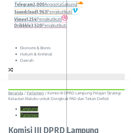
Telegram
2,000
Anggota
Gabung
Soundcloud
1,963
Pengikut
Ikuti
Vimeo
1,254
Pengikut
Ikuti
Dribbble
3,520
Pengikut
Ikuti
Ekonomi & Bisnis
Hukum & Kriminal
Daerah
Beranda
/
Parlemen
/
Komisi III DPRD Lampung Pelajari Strategi
Kelautan Maluku untuk Dongkrak PAD dan Tekan Defisit
Lampung
Parlemen
Komisi III DPRD Lampung