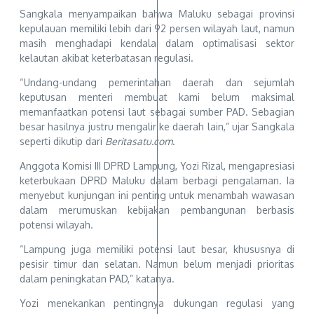
Sangkala menyampaikan bahwa Maluku sebagai provinsi
kepulauan memiliki lebih dari 92 persen wilayah laut, namun
masih menghadapi kendala dalam optimalisasi sektor
kelautan akibat keterbatasan regulasi.
“Undang-undang pemerintahan daerah dan sejumlah
keputusan menteri membuat kami belum maksimal
memanfaatkan potensi laut sebagai sumber PAD. Sebagian
besar hasilnya justru mengalir ke daerah lain,” ujar Sangkala
seperti dikutip dari
Beritasatu.com
.
Anggota Komisi III DPRD Lampung, Yozi Rizal, mengapresiasi
keterbukaan DPRD Maluku dalam berbagi pengalaman. Ia
menyebut kunjungan ini penting untuk menambah wawasan
dalam merumuskan kebijakan pembangunan berbasis
potensi wilayah.
“Lampung juga memiliki potensi laut besar, khususnya di
pesisir timur dan selatan. Namun belum menjadi prioritas
dalam peningkatan PAD,” katanya.
Yozi menekankan pentingnya dukungan regulasi yang