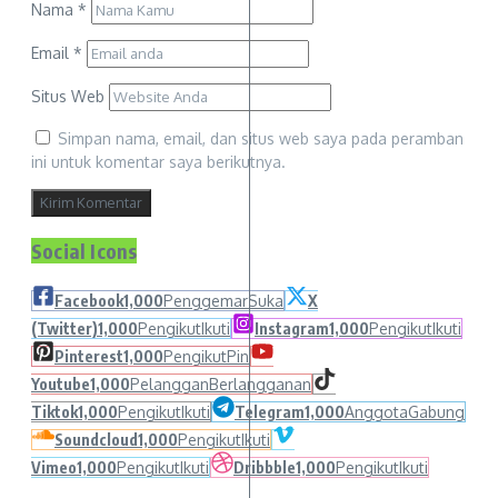
Nama
*
Email
*
Situs Web
Simpan nama, email, dan situs web saya pada peramban
ini untuk komentar saya berikutnya.
Social Icons
Facebook
1,000
Penggemar
Suka
X
(Twitter)
1,000
Pengikut
Ikuti
Instagram
1,000
Pengikut
Ikuti
Pinterest
1,000
Pengikut
Pin
Youtube
1,000
Pelanggan
Berlangganan
Tiktok
1,000
Pengikut
Ikuti
Telegram
1,000
Anggota
Gabung
Soundcloud
1,000
Pengikut
Ikuti
Vimeo
1,000
Pengikut
Ikuti
Dribbble
1,000
Pengikut
Ikuti