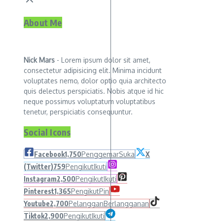
About Me
Nick Mars
- Lorem ipsum dolor sit amet,
consectetur adipisicing elit. Minima incidunt
voluptates nemo, dolor optio quia architecto
quis delectus perspiciatis. Nobis atque id hic
neque possimus voluptatum voluptatibus
tenetur, perspiciatis consequuntur.
Social Icons
Facebook
1,750
Penggemar
Suka
X
(Twitter)
759
Pengikut
Ikuti
Instagram
2,500
Pengikut
Ikuti
Pinterest
1,365
Pengikut
Pin
Youtube
2,700
Pelanggan
Berlangganan
Tiktok
2,900
Pengikut
Ikuti