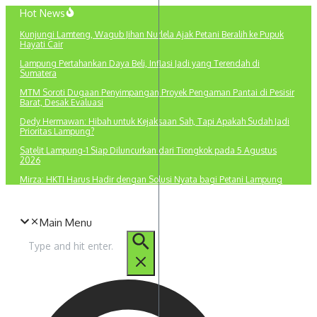
Lewati
Hot News
ke
Kunjungi Lamteng, Wagub Jihan Nurlela Ajak Petani Beralih ke Pupuk
konten
Hayati Cair
Lampung Pertahankan Daya Beli, Inflasi Jadi yang Terendah di
Sumatera
MTM Soroti Dugaan Penyimpangan Proyek Pengaman Pantai di Pesisir
Barat, Desak Evaluasi
Dedy Hermawan: Hibah untuk Kejaksaan Sah, Tapi Apakah Sudah Jadi
Prioritas Lampung?
Satelit Lampung-1 Siap Diluncurkan dari Tiongkok pada 5 Agustus
2026
Mirza: HKTI Harus Hadir dengan Solusi Nyata bagi Petani Lampung
Main Menu
Pencarian
untuk: