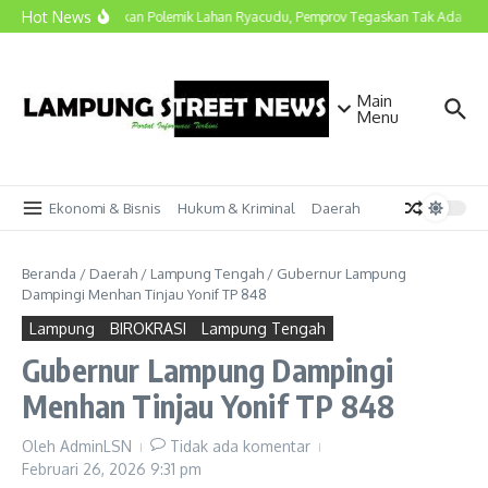
Lewati ke konten
Hot News
Marindo Luruskan Polemik Lahan Ryacudu, Pemprov Tegaskan Tak Ada Surat
Main
Menu
Ekonomi & Bisnis
Hukum & Kriminal
Daerah
Beranda
/
Daerah
/
Lampung Tengah
/
Gubernur Lampung
Dampingi Menhan Tinjau Yonif TP 848
Lampung
BIROKRASI
Lampung Tengah
Gubernur Lampung Dampingi
Menhan Tinjau Yonif TP 848
Oleh
AdminLSN
Tidak ada komentar
Februari 26, 2026
9:31 pm