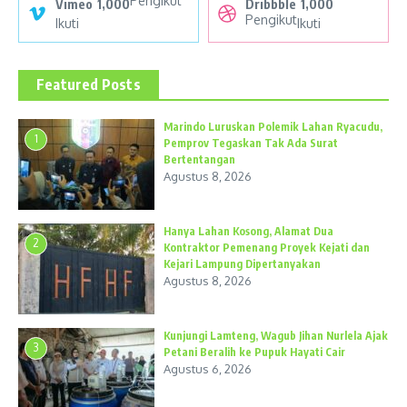
Pengikut
Vimeo
1,000
Dribbble
1,000
Pengikut
Ikuti
Ikuti
Featured Posts
Marindo Luruskan Polemik Lahan Ryacudu,
1
Pemprov Tegaskan Tak Ada Surat
Bertentangan
Agustus 8, 2026
Hanya Lahan Kosong, Alamat Dua
2
Kontraktor Pemenang Proyek Kejati dan
Kejari Lampung Dipertanyakan
Agustus 8, 2026
Kunjungi Lamteng, Wagub Jihan Nurlela Ajak
3
Petani Beralih ke Pupuk Hayati Cair
Agustus 6, 2026