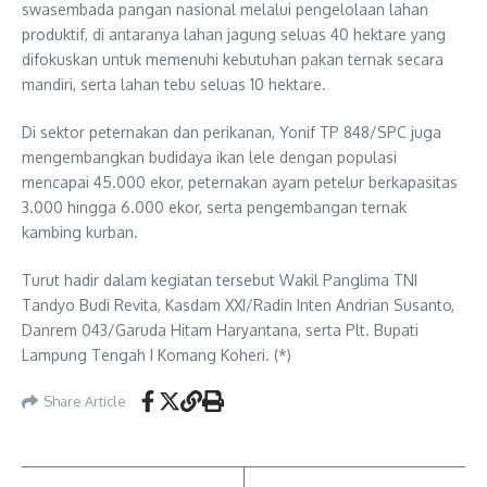
swasembada pangan nasional melalui pengelolaan lahan
produktif, di antaranya lahan jagung seluas 40 hektare yang
difokuskan untuk memenuhi kebutuhan pakan ternak secara
mandiri, serta lahan tebu seluas 10 hektare.
Di sektor peternakan dan perikanan, Yonif TP 848/SPC juga
mengembangkan budidaya ikan lele dengan populasi
mencapai 45.000 ekor, peternakan ayam petelur berkapasitas
3.000 hingga 6.000 ekor, serta pengembangan ternak
kambing kurban.
Turut hadir dalam kegiatan tersebut Wakil Panglima TNI
Tandyo Budi Revita
, Kasdam XXI/Radin Inten
Andrian Susanto
,
Danrem 043/Garuda Hitam
Haryantana
, serta Plt. Bupati
Lampung Tengah
I Komang Koheri
. (*)
Share Article