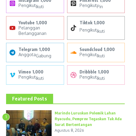
Instagram
1,000
Pinterest
1,000
Pengikut
Pengikut
Ikuti
Pin
Youtube
1,000
Tiktok
1,000
Pelanggan
Pengikut
Ikuti
Berlangganan
Telegram
1,000
Soundcloud
1,000
Anggota
Pengikut
Gabung
Ikuti
Vimeo
1,000
Dribbble
1,000
Pengikut
Pengikut
Ikuti
Ikuti
Featured Posts
Marindo Luruskan Polemik Lahan
1
Ryacudu, Pemprov Tegaskan Tak Ada
Surat Bertentangan
Agustus 8, 2026