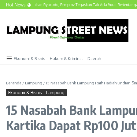
Lewati ke konten
Hot News
kan Polemik Lahan Ryacudu, Pemprov Tegaskan Tak Ada Surat Bertentangan
H
Ekonomi & Bisnis
Hukum & Kriminal
Daerah
Beranda
/
Lampung
/
15 Nasabah Bank Lampung Raih Hadiah Undian Simp
Ekonomi & Bisnis
Lampung
15 Nasabah Bank Lampun
Kartika Dapat Rp100 Jut