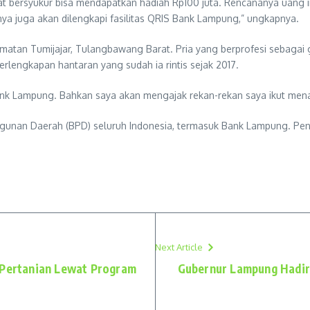
t bersyukur bisa mendapatkan hadiah Rp100 juta. Rencananya uang i
ya juga akan dilengkapi fasilitas QRIS Bank Lampung,” ungkapnya.
amatan Tumijajar, Tulangbawang Barat. Pria yang berprofesi sebag
lengkapan hantaran yang sudah ia rintis sejak 2017.
k Lampung. Bahkan saya akan mengajak rekan-rekan saya ikut menabu
an Daerah (BPD) seluruh Indonesia, termasuk Bank Lampung. Penari
Next Article
Pertanian Lewat Program
Gubernur Lampung Hadiri