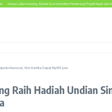
anya Lahan Kosong, Alamat Dua Kontraktor Pemenang Proyek Kejati dan Kejari L
eda Nasional, Yeni Kartika Dapat Rp100 Juta
g Raih Hadiah Undian Sim
a