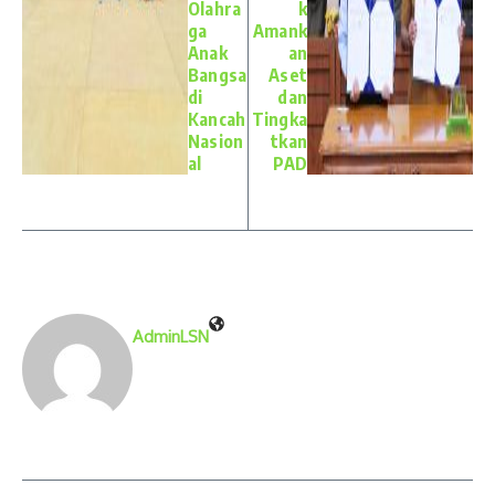
Olahra
k
ga
Amank
Anak
an
Bangsa
Aset
di
dan
Kancah
Tingka
Nasion
tkan
al
PAD
AdminLSN