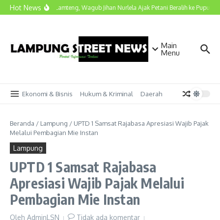
Lewati ke konten
Hot News
Kunjungi Lamteng, Wagub Jihan Nurlela Ajak Petani Beralih ke Pupuk Hay
Main
Menu
Ekonomi & Bisnis
Hukum & Kriminal
Daerah
Beranda
/
Lampung
/
UPTD 1 Samsat Rajabasa Apresiasi Wajib Pajak
Melalui Pembagian Mie Instan
Lampung
UPTD 1 Samsat Rajabasa
Apresiasi Wajib Pajak Melalui
Pembagian Mie Instan
Oleh
AdminLSN
Tidak ada komentar