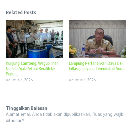
Related Posts
Kunjungi Lamteng, Wagub Jihan
Lampung Pertahankan Daya Beli,
Nurlela Ajak Petani Beralih ke
Inflasi Jadi yang Terendah di Suma
Pupu ...
...
Agustus 6, 2026
Agustus 5, 2026
Tinggalkan Balasan
Alamat email Anda tidak akan dipublikasikan.
Ruas yang wajib
ditandai
*