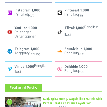
Instagram
1,000
Pinterest
1,000
Pengikut
Pengikut
Ikuti
Pin
Pengikut
Youtube
1,000
Tiktok
1,000
Pelanggan
Ikuti
Berlangganan
Telegram
1,000
Soundcloud
1,000
Anggota
Pengikut
Gabung
Ikuti
Pengikut
Vimeo
1,000
Dribbble
1,000
Pengikut
Ikuti
Ikuti
Featured Posts
Kunjungi Lamteng, Wagub Jihan Nurlela Ajak
1
Petani Beralih ke Pupuk Hayati Cair