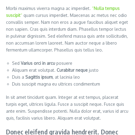
Morbi maximus viverra magna ac imperdiet.
“
Nulla tempus
suscipit
“
quam cursus imperdiet. Maecenas ac metus nec odio
convallis semper. Nam non eros a augue faucibus aliquet eget
non sapien. Cras quis interdum diam. Phasellus tempor lectus
in pulvinar dignissim. Sed eleifend massa quis ante sollicitudin,
non accumsan lorem laoreet. Nam auctor neque a libero
fermentum ullamcorper. Phasellus quis tellus leo.
Sed
Varius orci in arcu
posuere
Aliquam erat volutpat.
Curabitur neque
justo
Duis a
Sagittis ipsum
, at lacinia leo
Duis suscipit magna eu ultrices condimentum
In sit amet tincidunt quam. Integer at est tempus, placerat
turpis eget, ultrices ligula. Fusce a suscipit neque. Fusce quis
ante enim. Suspendisse potenti. Nulla dolor erat, varius id arcu
quis, facilisis varius libero. Aliquam erat volutpat.
Donec eleifend gravida hendrerit. Donec