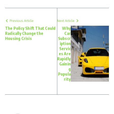
Previous Article
Next Article
The Policy Shift That Could
Why
Radically Change the
Car
Housing Crisis
Subscr
iption
Servic
es Are
Rapidly
Gainin
g
Popula
rity