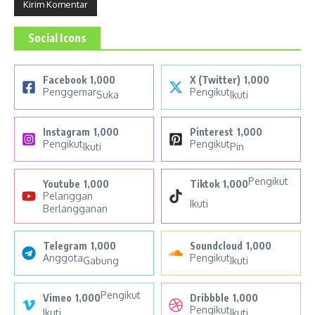
Social Icons
Facebook
1,000
X (Twitter)
1,000
Penggemar
Pengikut
Suka
Ikuti
Instagram
1,000
Pinterest
1,000
Pengikut
Pengikut
Ikuti
Pin
Pengikut
Youtube
1,000
Tiktok
1,000
Pelanggan
Ikuti
Berlangganan
Telegram
1,000
Soundcloud
1,000
Anggota
Pengikut
Gabung
Ikuti
Pengikut
Vimeo
1,000
Dribbble
1,000
Pengikut
Ikuti
Ikuti