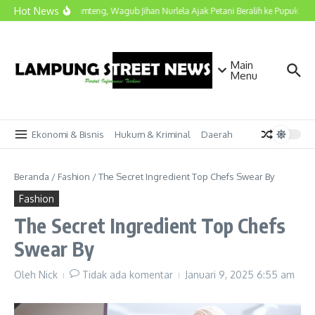
Lewati ke konten
Hot News
Kunjungi Lamteng, Wagub Jihan Nurlela Ajak Petani Beralih ke Pupuk Hayat
Main
Menu
Ekonomi & Bisnis
Hukum & Kriminal
Daerah
Beranda
/
Fashion
/
The Secret Ingredient Top Chefs Swear By
Fashion
The Secret Ingredient Top Chefs
Swear By
Oleh
Nick
Tidak ada komentar
Januari 9, 2025
6:55 am