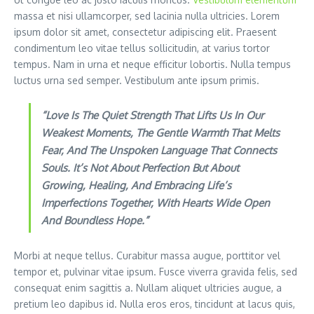
massa et nisi ullamcorper, sed lacinia nulla ultricies. Lorem
ipsum dolor sit amet, consectetur adipiscing elit. Praesent
condimentum leo vitae tellus sollicitudin, at varius tortor
tempus. Nam in urna et neque efficitur lobortis. Nulla tempus
luctus urna sed semper. Vestibulum ante ipsum primis.
“Love Is The Quiet Strength That Lifts Us In Our
Weakest Moments, The Gentle Warmth That Melts
Fear, And The Unspoken Language That Connects
Souls. It’s Not About Perfection But About
Growing, Healing, And Embracing Life’s
Imperfections Together, With Hearts Wide Open
And Boundless Hope.”
Morbi at neque tellus. Curabitur massa augue, porttitor vel
tempor et, pulvinar vitae ipsum. Fusce viverra gravida felis, sed
consequat enim sagittis a. Nullam aliquet ultricies augue, a
pretium leo dapibus id. Nulla eros eros, tincidunt at lacus quis,