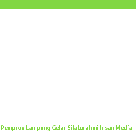
di Sumatera
 Pesisir Barat, Desak Evaluasi
dah Jadi Prioritas Lampung?
, Pemprov Lampung Gelar Silaturahmi Insan Media