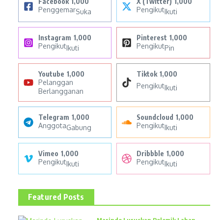
Facebook
1,000
X (Twitter)
1,000
Penggemar
Pengikut
Suka
Ikuti
Instagram
1,000
Pinterest
1,000
Pengikut
Pengikut
Ikuti
Pin
Youtube
1,000
Tiktok
1,000
Pelanggan
Pengikut
Ikuti
Berlangganan
Telegram
1,000
Soundcloud
1,000
Anggota
Pengikut
Gabung
Ikuti
Vimeo
1,000
Dribbble
1,000
Pengikut
Pengikut
Ikuti
Ikuti
Featured Posts