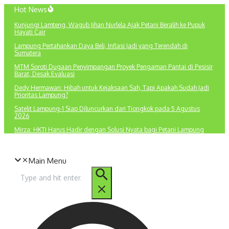
Lewati
Hot News
ke
Kunjungi Lamteng, Wagub Jihan Nurlela Ajak Petani Beralih ke Pupuk
konten
Hayati Cair
Lampung Pertahankan Daya Beli, Inflasi Jadi yang Terendah di
Sumatera
MTM Soroti Dugaan Penyimpangan Proyek Pengaman Pantai di Pesisir
Barat, Desak Evaluasi
Dedy Hermawan: Hibah untuk Kejaksaan Sah, Tapi Apakah Sudah Jadi
Prioritas Lampung?
Satelit Lampung-1 Siap Diluncurkan dari Tiongkok pada 5 Agustus
2026
Mirza: HKTI Harus Hadir dengan Solusi Nyata bagi Petani Lampung
Main Menu
Pencarian
untuk: