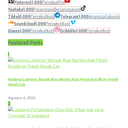
Pinterest
1,000
Pengikut
Pin
Youtube
1,000
Pelanggan
Berlangganan
Tiktok
1,000
Pengikut
Ikuti
Telegram
1,000
Anggota
Gabung
Soundcloud
1,000
Pengikut
Ikuti
Vimeo
1,000
Pengikut
Ikuti
Dribbble
1,000
Pengikut
Ikuti
Featured Posts
1
Kunjungi Lamteng, Wagub Jihan Nurlela Ajak Petani Beralih ke Pupuk
Hayati Cair
Agustus 6, 2026
2