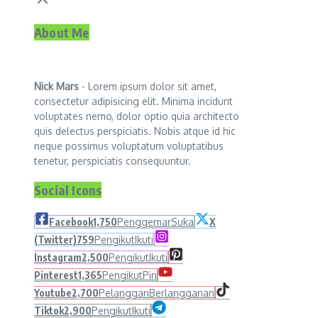
About Me
Nick Mars
- Lorem ipsum dolor sit amet,
consectetur adipisicing elit. Minima incidunt
voluptates nemo, dolor optio quia architecto
quis delectus perspiciatis. Nobis atque id hic
neque possimus voluptatum voluptatibus
tenetur, perspiciatis consequuntur.
Social Icons
Facebook
1,750
Penggemar
Suka
X
(Twitter)
759
Pengikut
Ikuti
Instagram
2,500
Pengikut
Ikuti
Pinterest
1,365
Pengikut
Pin
Youtube
2,700
Pelanggan
Berlangganan
Tiktok
2,900
Pengikut
Ikuti