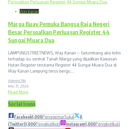
Way Kanan
Marga Buay Pemuka Bangsa Raja Negeri
Besar Persoalkan Perluasan Register 44
Sungai Muara Dua
LAMPUNGSTREETNEWS, Way Kanan – Gelombang aksi kritis
terhadap isu sentral Tanah Marga yang dijadikan Kawasan
Hutan Register terutama Register 44 Sungai Muara Dua di
Way Kanan Lampung terus bergu...
AdminLSN
Mei 31, 2026
Read More
Social Icons
Facebook
1,000
Penggemar
Suka
X
(Twitter)
1,000
Pengikut
Ikuti
Instagram
1,000
Pengikut
Ikuti