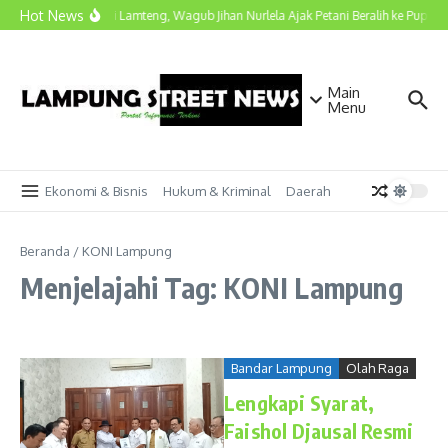
Lewati ke konten
Hot News
Kunjungi Lamteng, Wagub Jihan Nurlela Ajak Petani Beralih ke Pupuk H
Main
Menu
Ekonomi & Bisnis
Hukum & Kriminal
Daerah
Beranda
/
KONI Lampung
Menjelajahi Tag: KONI Lampung
Bandar Lampung
Olah Raga
Lengkapi Syarat,
Faishol Djausal Resmi