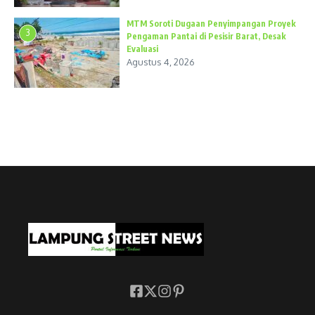
MTM Soroti Dugaan Penyimpangan Proyek
3
Pengaman Pantai di Pesisir Barat, Desak
Evaluasi
Agustus 4, 2026