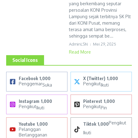
yang berkembang seputar
persoalan KONI Provinsi
Lampung sejak terbitnya SK Plt
dari KONI Pusat, memang
terasa amat lama berproses,
sehingga sempat be...
AdminLSN
Mei 29, 2025
Read More
Social Icons
Facebook
1,000
X (Twitter)
1,000
Penggemar
Pengikut
Suka
Ikuti
Instagram
1,000
Pinterest
1,000
Pengikut
Pengikut
Ikuti
Pin
Pengikut
Youtube
1,000
Tiktok
1,000
Pelanggan
Ikuti
Berlangganan