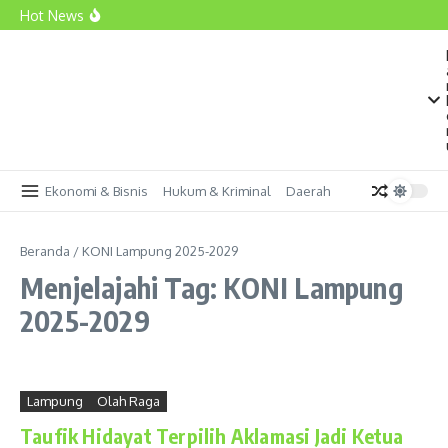
Lewati ke konten
Dedy Hermawan: Hibah untuk Kejaksaan Sah, Tapi
Hot News
Apakah Sudah Jadi Prioritas Lampung?
Satelit Lampung-1 Siap Diluncurkan dari Tiongkok pada
5 Agustus 2026
Mirza: HKTI Harus Hadir dengan Solusi Nyata bagi
Petani Lampung
Ekonomi & Bisnis
Hukum & Kriminal
Daerah
Beranda
/
KONI Lampung 2025-2029
Menjelajahi Tag: KONI Lampung
2025-2029
Lampung
Olah Raga
Taufik Hidayat Terpilih Aklamasi Jadi Ketua