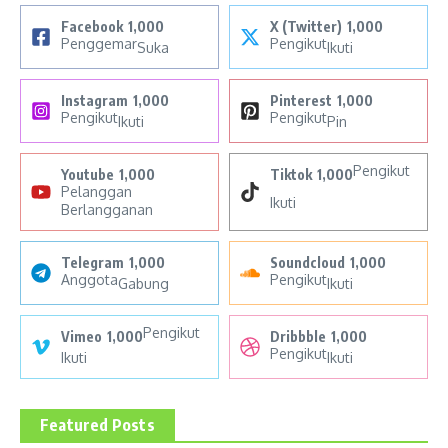
Facebook
1,000
X (Twitter)
1,000
Penggemar
Pengikut
Suka
Ikuti
Instagram
1,000
Pinterest
1,000
Pengikut
Pengikut
Ikuti
Pin
Pengikut
Youtube
1,000
Tiktok
1,000
Pelanggan
Ikuti
Berlangganan
Telegram
1,000
Soundcloud
1,000
Anggota
Pengikut
Gabung
Ikuti
Pengikut
Vimeo
1,000
Dribbble
1,000
Pengikut
Ikuti
Ikuti
Featured Posts