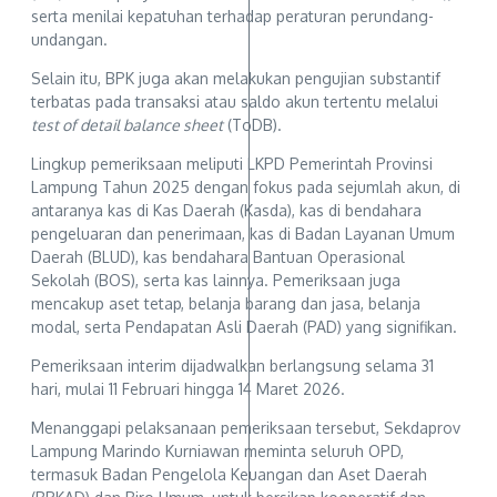
serta menilai kepatuhan terhadap peraturan perundang-
undangan.
Selain itu, BPK juga akan melakukan pengujian substantif
terbatas pada transaksi atau saldo akun tertentu melalui
test of detail balance sheet
(ToDB).
Lingkup pemeriksaan meliputi LKPD Pemerintah Provinsi
Lampung Tahun 2025 dengan fokus pada sejumlah akun, di
antaranya kas di Kas Daerah (Kasda), kas di bendahara
pengeluaran dan penerimaan, kas di Badan Layanan Umum
Daerah (BLUD), kas bendahara Bantuan Operasional
Sekolah (BOS), serta kas lainnya. Pemeriksaan juga
mencakup aset tetap, belanja barang dan jasa, belanja
modal, serta Pendapatan Asli Daerah (PAD) yang signifikan.
Pemeriksaan interim dijadwalkan berlangsung selama 31
hari, mulai 11 Februari hingga 14 Maret 2026.
Menanggapi pelaksanaan pemeriksaan tersebut, Sekdaprov
Lampung Marindo Kurniawan meminta seluruh OPD,
termasuk Badan Pengelola Keuangan dan Aset Daerah