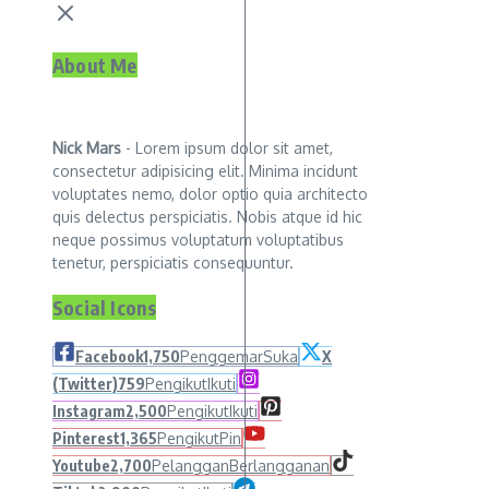
About Me
Nick Mars
- Lorem ipsum dolor sit amet,
consectetur adipisicing elit. Minima incidunt
voluptates nemo, dolor optio quia architecto
quis delectus perspiciatis. Nobis atque id hic
neque possimus voluptatum voluptatibus
tenetur, perspiciatis consequuntur.
Social Icons
Facebook
1,750
Penggemar
Suka
X
(Twitter)
759
Pengikut
Ikuti
Instagram
2,500
Pengikut
Ikuti
Pinterest
1,365
Pengikut
Pin
Youtube
2,700
Pelanggan
Berlangganan