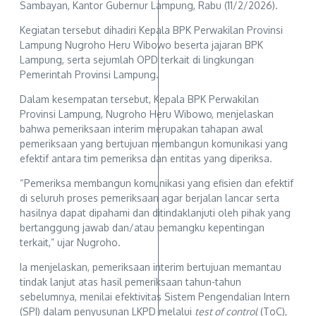
Sambayan, Kantor Gubernur Lampung, Rabu (11/2/2026).
Kegiatan tersebut dihadiri Kepala BPK Perwakilan Provinsi
Lampung Nugroho Heru Wibowo beserta jajaran BPK
Lampung, serta sejumlah OPD terkait di lingkungan
Pemerintah Provinsi Lampung.
Dalam kesempatan tersebut, Kepala BPK Perwakilan
Provinsi Lampung, Nugroho Heru Wibowo, menjelaskan
bahwa pemeriksaan interim merupakan tahapan awal
pemeriksaan yang bertujuan membangun komunikasi yang
efektif antara tim pemeriksa dan entitas yang diperiksa.
“Pemeriksa membangun komunikasi yang efisien dan efektif
di seluruh proses pemeriksaan agar berjalan lancar serta
hasilnya dapat dipahami dan ditindaklanjuti oleh pihak yang
bertanggung jawab dan/atau pemangku kepentingan
terkait,” ujar Nugroho.
Ia menjelaskan, pemeriksaan interim bertujuan memantau
tindak lanjut atas hasil pemeriksaan tahun-tahun
sebelumnya, menilai efektivitas Sistem Pengendalian Intern
(SPI) dalam penyusunan LKPD melalui
test of control
(ToC),