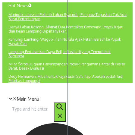
Lewati
Hot News
ke
Marindo Luruskan Polemik Lahan Ryacudu, Pemprov Tegaskan Tak Ada
konten
Surat Bertentangan
Hanya Lahan Kosong, Alamat Dua Kontraktor Pemenang Proyek Kejati
dan Kejari Lampung Dipertanyakan
Kunjungi Lamteng, Wagub Jihan Nurlela Ajak Petani Beralih ke Pupuk
Hayati Cair
Lampung Pertahankan Daya Beli, Inflasi Jadi yang Terendah di
Sumatera
MTM Soroti Dugaan Penyimpangan Proyek Pengaman Pantai di Pesisir
Barat, Desak Evaluasi
Dedy Hermawan: Hibah untuk Kejaksaan Sah, Tapi Apakah Sudah Jadi
Prioritas Lampung?
Main Menu
Pencarian
untuk: