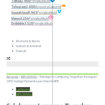
Tiktok
2,900
Pengikut
Ikuti
Telegram
2,000
Anggota
Gabung
Soundcloud
1,963
Pengikut
Ikuti
Vimeo
1,254
Pengikut
Ikuti
Dribbble
3,520
Pengikut
Ikuti
Ekonomi & Bisnis
Hukum & Kriminal
Daerah
Beranda
/
BIROKRASI
/
Sekdaprov Lampung Tegaskan Kesiapan
OPD Hadapi Pemeriksaan Interim BPK
Lampung
BIROKRASI