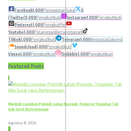
Facebook
1,000
Penggemar
Suka
X
(Twitter)
1,000
Pengikut
Ikuti
Instagram
1,000
Pengikut
Ikuti
Pinterest
1,000
Pengikut
Pin
Youtube
1,000
Pelanggan
Berlangganan
Tiktok
1,000
Pengikut
Ikuti
Telegram
1,000
Anggota
Gabung
Soundcloud
1,000
Pengikut
Ikuti
Vimeo
1,000
Pengikut
Ikuti
Dribbble
1,000
Pengikut
Ikuti
Featured Posts
1
Marindo Luruskan Polemik Lahan Ryacudu, Pemprov Tegaskan Tak
Ada Surat Bertentangan
Agustus 8, 2026
2