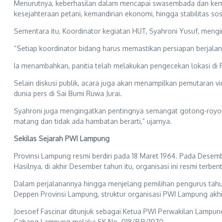
Menurutnya, keberhasilan dalam mencapai swasembada dan kema
kesejahteraan petani, kemandirian ekonomi, hingga stabilitas so
Sementara itu, Koordinator kegiatan HUT, Syahroni Yusuf, meng
“Setiap koordinator bidang harus memastikan persiapan berjalan
Ia menambahkan, panitia telah melakukan pengecekan lokasi di 
Selain diskusi publik, acara juga akan menampilkan pemutaran 
dunia pers di Sai Bumi Ruwa Jurai.
Syahroni juga mengingatkan pentingnya semangat gotong-royong 
matang dan tidak ada hambatan berarti,” ujarnya.
Sekilas Sejarah PWI Lampung
Provinsi Lampung resmi berdiri pada 18 Maret 1964. Pada Des
Hasilnya, di akhir Desember tahun itu, organisasi ini resmi terben
Dalam perjalanannya hingga menjelang pemilihan pengurus tahu
Deppen Provinsi Lampung, struktur organisasi PWI Lampung akhi
Joesoef Fascinar ditunjuk sebagai Ketua PWI Perwakilan Lampu
Cabang Lampung melalui SK No. 018/P.P/1970.