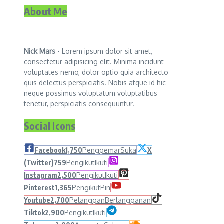
About Me
Nick Mars
- Lorem ipsum dolor sit amet,
consectetur adipisicing elit. Minima incidunt
voluptates nemo, dolor optio quia architecto
quis delectus perspiciatis. Nobis atque id hic
neque possimus voluptatum voluptatibus
tenetur, perspiciatis consequuntur.
Social Icons
Facebook
1,750
Penggemar
Suka
X
(Twitter)
759
Pengikut
Ikuti
Instagram
2,500
Pengikut
Ikuti
Pinterest
1,365
Pengikut
Pin
Youtube
2,700
Pelanggan
Berlangganan
Tiktok
2,900
Pengikut
Ikuti