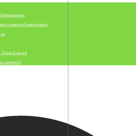
t Bertentangan
ejari Lampung Dipertanyakan
Cair
, Desak Evaluasi
tas Lampung?