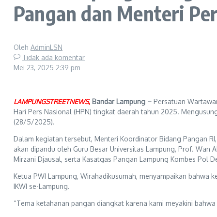
Pangan dan Menteri Pe
Oleh
AdminLSN
Tidak ada komentar
Mei 23, 2025
2:39 pm
LAMPUNGSTREETNEWS
,
Bandar Lampung –
Persatuan Wartawan 
Hari Pers Nasional (HPN) tingkat daerah tahun 2025. Mengusun
(28/5/2025).
Dalam kegiatan tersebut, Menteri Koordinator Bidang Pangan RI, 
akan dipandu oleh Guru Besar Universitas Lampung, Prof. Wan 
Mirzani Djausal, serta Kasatgas Pangan Lampung Kombes Pol De
Ketua PWI Lampung, Wirahadikusumah, menyampaikan bahwa kegiat
IKWI se-Lampung.
“Tema ketahanan pangan diangkat karena kami meyakini bahwa pe