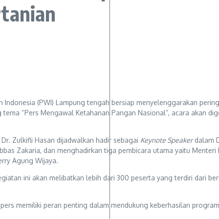
rtanian
Indonesia (PWI) Lampung tengah bersiap menyelenggarakan peringa
g tema “Pers Mengawal Ketahanan Pangan Nasional”, acara akan dig
Dr. Zulkifli Hasan dijadwalkan hadir sebagai
Keynote Speaker
dalam D
Abbas Zakaria, dan menghadirkan tiga pembicara utama yaitu Menter
rry Agung Wijaya.
an ini akan melibatkan lebih dari 300 peserta yang terdiri dari b
rs memiliki peran penting dalam mendukung keberhasilan program pem