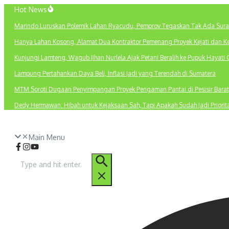
Lewati
Hot News
ke
Marindo Luruskan Polemik Lahan Ryacudu, Pemprov Tegaskan Tak Ada Sura
konten
Hanya Lahan Kosong, Alamat Dua Kontraktor Pemenang Proyek Kejati dan K
Kunjungi Lamteng, Wagub Jihan Nurlela Ajak Petani Beralih ke Pupuk Hayati 
Lampung Pertahankan Daya Beli, Inflasi Jadi yang Terendah di Sumatera
MTM Soroti Dugaan Penyimpangan Proyek Pengaman Pantai di Pesisir Barat
Dedy Hermawan: Hibah untuk Kejaksaan Sah, Tapi Apakah Sudah Jadi Priori
Main Menu
Pencarian
untuk: