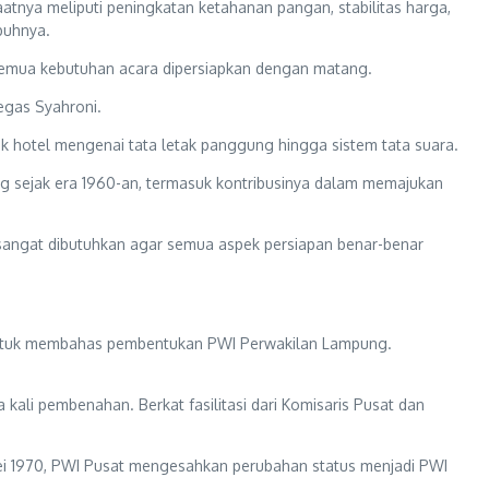
ya meliputi peningkatan ketahanan pangan, stabilitas harga,
buhnya.
 semua kebutuhan acara dipersiapkan dengan matang.
egas Syahroni.
k hotel mengenai tata letak panggung hingga sistem tata suara.
ng sejak era 1960-an, termasuk kontribusinya dalam memajukan
 sangat dibutuhkan agar semua aspek persiapan benar-benar
n untuk membahas pembentukan PWI Perwakilan Lampung.
li pembenahan. Berkat fasilitasi dari Komisaris Pusat dan
ei 1970, PWI Pusat mengesahkan perubahan status menjadi PWI