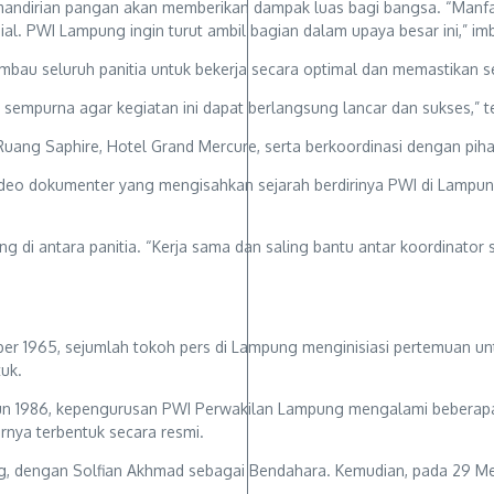
ndirian pangan akan memberikan dampak luas bagi bangsa. “Manfaatn
sial. PWI Lampung ingin turut ambil bagian dalam upaya besar ini,” im
imbau seluruh panitia untuk bekerja secara optimal dan memastikan
 sempurna agar kegiatan ini dapat berlangsung lancar dan sukses,” t
Ruang Saphire, Hotel Grand Mercure, serta berkoordinasi dengan piha
video dokumenter yang mengisahkan sejarah berdirinya PWI di Lampu
di antara panitia. “Kerja sama dan saling bantu antar koordinator
ember 1965, sejumlah tokoh pers di Lampung menginisiasi pertemua
tuk.
n 1986, kepengurusan PWI Perwakilan Lampung mengalami beberapa ka
rnya terbentuk secara resmi.
ng, dengan Solfian Akhmad sebagai Bendahara. Kemudian, pada 29 M