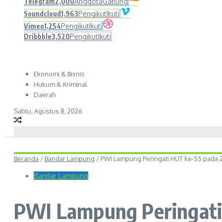
Telegram
2,000
Anggota
Gabung
Soundcloud
1,963
Pengikut
Ikuti
Vimeo
1,254
Pengikut
Ikuti
Dribbble
3,520
Pengikut
Ikuti
Ekonomi & Bisnis
Hukum & Kriminal
Daerah
Sabtu, Agustus 8, 2026
Beranda
/
Bandar Lampung
/
PWI Lampung Peringati HUT ke-55 pada 
Bandar Lampung
PWI Lampung Peringati