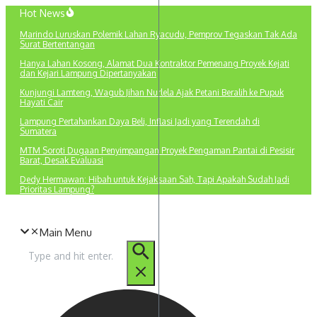
Lewati
Hot News
ke
Marindo Luruskan Polemik Lahan Ryacudu, Pemprov Tegaskan Tak Ada
konten
Surat Bertentangan
Hanya Lahan Kosong, Alamat Dua Kontraktor Pemenang Proyek Kejati
dan Kejari Lampung Dipertanyakan
Kunjungi Lamteng, Wagub Jihan Nurlela Ajak Petani Beralih ke Pupuk
Hayati Cair
Lampung Pertahankan Daya Beli, Inflasi Jadi yang Terendah di
Sumatera
MTM Soroti Dugaan Penyimpangan Proyek Pengaman Pantai di Pesisir
Barat, Desak Evaluasi
Dedy Hermawan: Hibah untuk Kejaksaan Sah, Tapi Apakah Sudah Jadi
Prioritas Lampung?
Main Menu
Pencarian
untuk: