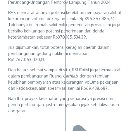
Perundang-Undangan Pemprov Lampung Tahun 2024.
BPK mencatat adanya potensi kelebihan pembayaran akibat
kekurangan volume pekerjaan senilai Rp896.867.485,74.
Tak hanya itu, rumah sakit milik pemerintah provinsi ini juga
berisiko kehilangan potensi penerimaan dari denda
keterlambatan sebesar Rp370.185.534,39.
Jika dijumlahkan, total potensi kerugian daerah dalam
pembangunan gedung nuklir ini mencapai
Rp1.267.053.020,13.
Dan belum selesai sampai di situ, RSUDAM juga bermasalah
dalam pembangunan Ruang
Cathlab
, dengan temuan
kelebihan pembayaran atas kekurangan volume pekerjaan
dan ketidaksesuaian spesifikasi senilai Rp69.438.687.
Nah lho, proyek kesehatan yang seharusnya presisi dan
penuh perhitungan, justru menyisakan jejak ketidakwajaran
anggaran.