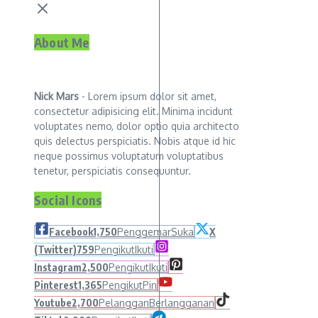
About Me
Nick Mars
- Lorem ipsum dolor sit amet,
consectetur adipisicing elit. Minima incidunt
voluptates nemo, dolor optio quia architecto
quis delectus perspiciatis. Nobis atque id hic
neque possimus voluptatum voluptatibus
tenetur, perspiciatis consequuntur.
Social Icons
Facebook
1,750
Penggemar
Suka
X
(Twitter)
759
Pengikut
Ikuti
Instagram
2,500
Pengikut
Ikuti
Pinterest
1,365
Pengikut
Pin
Youtube
2,700
Pelanggan
Berlangganan