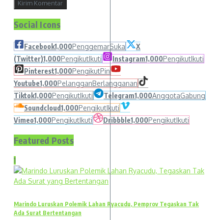
Social Icons
Facebook
1,000
Penggemar
Suka
X
(Twitter)
1,000
Pengikut
Ikuti
Instagram
1,000
Pengikut
Ikuti
Pinterest
1,000
Pengikut
Pin
Youtube
1,000
Pelanggan
Berlangganan
Tiktok
1,000
Pengikut
Ikuti
Telegram
1,000
Anggota
Gabung
Soundcloud
1,000
Pengikut
Ikuti
Vimeo
1,000
Pengikut
Ikuti
Dribbble
1,000
Pengikut
Ikuti
Featured Posts
1
Marindo Luruskan Polemik Lahan Ryacudu, Pemprov Tegaskan Tak
Ada Surat Bertentangan