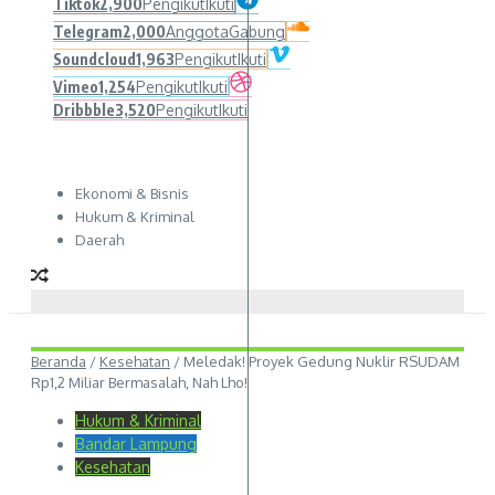
Tiktok
2,900
Pengikut
Ikuti
Telegram
2,000
Anggota
Gabung
Soundcloud
1,963
Pengikut
Ikuti
Vimeo
1,254
Pengikut
Ikuti
Dribbble
3,520
Pengikut
Ikuti
Ekonomi & Bisnis
Hukum & Kriminal
Daerah
Beranda
/
Kesehatan
/
Meledak! Proyek Gedung Nuklir RSUDAM
Rp1,2 Miliar Bermasalah, Nah Lho!
Hukum & Kriminal
Bandar Lampung
Kesehatan