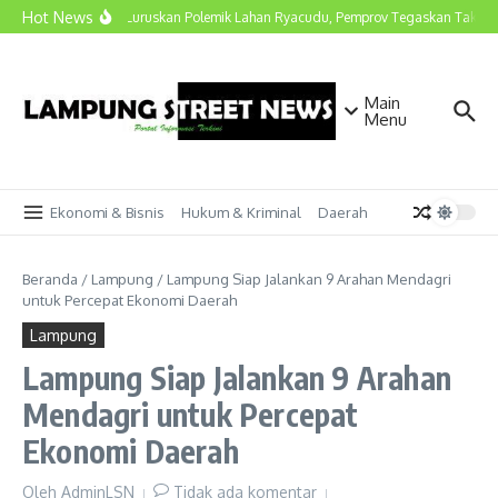
Lewati ke konten
Hot News
Marindo Luruskan Polemik Lahan Ryacudu, Pemprov Tegaskan Tak Ada 
Main
Menu
Ekonomi & Bisnis
Hukum & Kriminal
Daerah
Beranda
/
Lampung
/
Lampung Siap Jalankan 9 Arahan Mendagri
untuk Percepat Ekonomi Daerah
Lampung
Lampung Siap Jalankan 9 Arahan
Mendagri untuk Percepat
Ekonomi Daerah
Oleh
AdminLSN
Tidak ada komentar