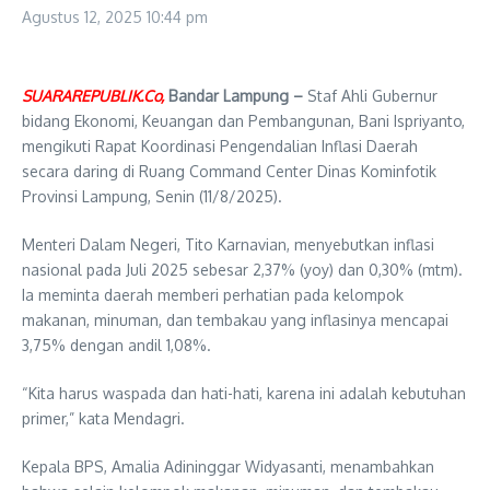
Agustus 12, 2025
10:44 pm
SUARAREPUBLIK.Co,
Bandar Lampung –
Staf Ahli Gubernur
bidang Ekonomi, Keuangan dan Pembangunan, Bani Ispriyanto,
mengikuti Rapat Koordinasi Pengendalian Inflasi Daerah
secara daring di Ruang Command Center Dinas Kominfotik
Provinsi Lampung, Senin (11/8/2025).
Menteri Dalam Negeri, Tito Karnavian, menyebutkan inflasi
nasional pada Juli 2025 sebesar 2,37% (yoy) dan 0,30% (mtm).
Ia meminta daerah memberi perhatian pada kelompok
makanan, minuman, dan tembakau yang inflasinya mencapai
3,75% dengan andil 1,08%.
“Kita harus waspada dan hati-hati, karena ini adalah kebutuhan
primer,” kata Mendagri.
Kepala BPS, Amalia Adininggar Widyasanti, menambahkan