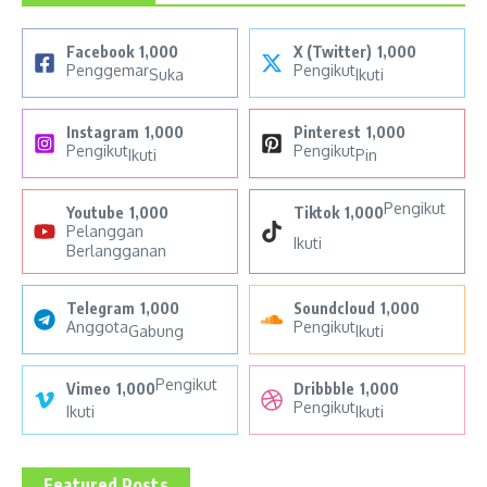
Facebook
1,000
X (Twitter)
1,000
Penggemar
Pengikut
Suka
Ikuti
Instagram
1,000
Pinterest
1,000
Pengikut
Pengikut
Ikuti
Pin
Pengikut
Youtube
1,000
Tiktok
1,000
Pelanggan
Ikuti
Berlangganan
Telegram
1,000
Soundcloud
1,000
Anggota
Pengikut
Gabung
Ikuti
Pengikut
Vimeo
1,000
Dribbble
1,000
Pengikut
Ikuti
Ikuti
Featured Posts