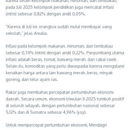
bahwa selain kelompok makanan, minuman, dan tembakau,
pada Juli 2025 kelompok pendidikan juga mencatat inflasi
(mtm) sebesar 0,82% dengan andil 0,05%.
“Karena di Juli ini, orangtua sudah mulai membayar uang
sekolah,” jelas Amalia.
Inflasi pada kelompok makanan, minuman, dan tembakau
sebesar 0,74% (mtm) dengan andil 0,22%. Penyumbang utama
inflasi adalah beras, tomat, bawang merah, dan cabai rawit.
Selain itu, komoditas yang perlu diwaspadai karena mengalami
kenaikan harga antara lain bawang merah, beras, minyak
goreng, dan telur ayam ras.
Rakor juga membahas percepatan pertumbuhan ekonomi
daerah. Secara umum, ekonomi triwulan II-2025 tumbuh positif
di seluruh wilayah, dengan pertumbuhan nasional sebesar
5,12% dan di Sumatra sebesar 4,96% (yoy).
Untuk mempercepat pertumbuhan ekonomi, Mendagri