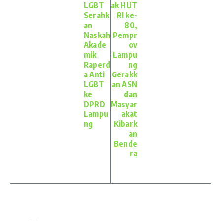
LGBT
ak HUT
Serahk
RI ke-
an
80,
Naskah
Pempr
Akade
ov
mik
Lampu
Raperd
ng
a Anti
Gerakk
LGBT
an ASN
ke
dan
DPRD
Masyar
Lampu
akat
ng
Kibark
an
Bende
ra