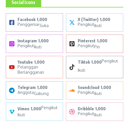
Social Icons
Facebook
1,000
X (Twitter)
1,000
Penggemar
Pengikut
Suka
Ikuti
Instagram
1,000
Pinterest
1,000
Pengikut
Pengikut
Ikuti
Pin
Pengikut
Youtube
1,000
Tiktok
1,000
Pelanggan
Ikuti
Berlangganan
Telegram
1,000
Soundcloud
1,000
Anggota
Pengikut
Gabung
Ikuti
Pengikut
Vimeo
1,000
Dribbble
1,000
Pengikut
Ikuti
Ikuti