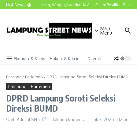
Lewati ke konten
Hot News
Kunjungi Lamteng, Wagub Jihan Nurlela Ajak Petani Beralih ke Pupuk Hay
Main
Menu
Ekonomi & Bisnis
Hukum & Kriminal
Daerah
Beranda
/
Parlemen
/
DPRD Lampung Soroti Seleksi Direksi BUMD
Lampung
Parlemen
DPRD Lampung Soroti Seleksi
Direksi BUMD
Oleh
AdminLSN
Tidak ada komentar
Juli 3, 2025
11:12 pm