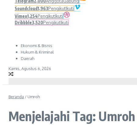
Telegram
2,000
Anggota
Gabung
Soundcloud
1,963
Pengikut
Ikuti
Vimeo
1,254
Pengikut
Ikuti
Dribbble
3,520
Pengikut
Ikuti
Ekonomi & Bisnis
Hukum & Kriminal
Daerah
Kamis, Agustus 6, 2026
Beranda
/
Umroh
Menjelajahi Tag: Umroh