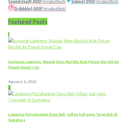
Soundcloud
1,000
Pengikut
Ikuti
Vimeo
1,000
Pengikut
Ikuti
Dribbble
1,000
Pengikut
Ikuti
Featured Posts
1
Kunjungi Lamteng, Wagub Jihan Nurlela Ajak Petani Beralih ke
Pupuk Hayati Cair
Agustus 6, 2026
2
Lampung Pertahankan Daya Beli, Inflasi Jadi yang Terendah di
Sumatera