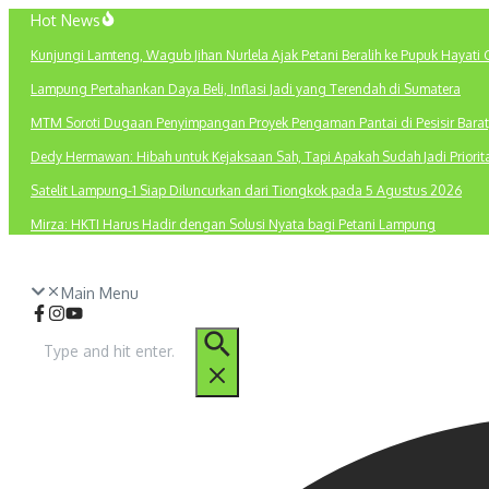
Lewati
Hot News
ke
Kunjungi Lamteng, Wagub Jihan Nurlela Ajak Petani Beralih ke Pupuk Hayati 
konten
Lampung Pertahankan Daya Beli, Inflasi Jadi yang Terendah di Sumatera
MTM Soroti Dugaan Penyimpangan Proyek Pengaman Pantai di Pesisir Barat
Dedy Hermawan: Hibah untuk Kejaksaan Sah, Tapi Apakah Sudah Jadi Priori
Satelit Lampung-1 Siap Diluncurkan dari Tiongkok pada 5 Agustus 2026
Mirza: HKTI Harus Hadir dengan Solusi Nyata bagi Petani Lampung
Main Menu
Pencarian
untuk: