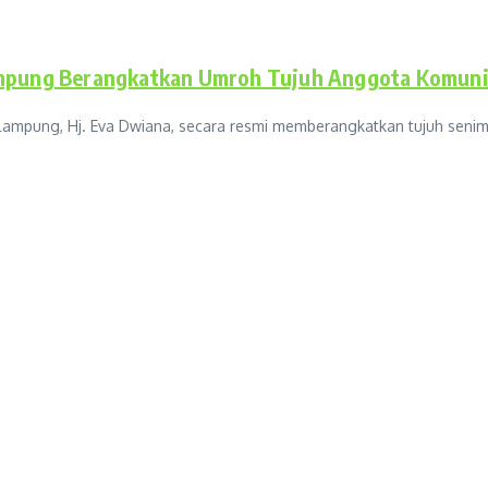
ampung Berangkatkan Umroh Tujuh Anggota Komunit
ng, Hj. Eva Dwiana, secara resmi memberangkatkan tujuh seniman 