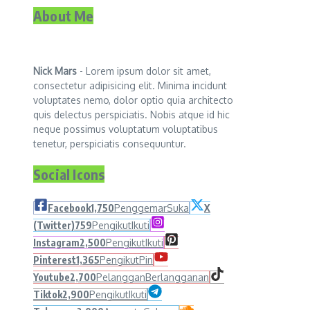
About Me
Nick Mars
- Lorem ipsum dolor sit amet,
consectetur adipisicing elit. Minima incidunt
voluptates nemo, dolor optio quia architecto
quis delectus perspiciatis. Nobis atque id hic
neque possimus voluptatum voluptatibus
tenetur, perspiciatis consequuntur.
Social Icons
Facebook
1,750
Penggemar
Suka
X
(Twitter)
759
Pengikut
Ikuti
Instagram
2,500
Pengikut
Ikuti
Pinterest
1,365
Pengikut
Pin
Youtube
2,700
Pelanggan
Berlangganan
Tiktok
2,900
Pengikut
Ikuti