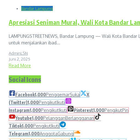
Bandar Lampung
Apresiasi Seniman Mural, Wali Kota Bandar L
LAMPUNGSTREETNEWS, Bandar Lampung — Wali Kota Bandar Lampu
untuk menjalankan ibad...
AdminLSN
Juni 2, 2025
Read More
Social Icons
Facebook
1,000
Penggemar
Suka
X
(Twitter)
1,000
Pengikut
Ikuti
Instagram
1,000
Pengikut
Ikuti
Pinterest
1,000
Pengikut
Pin
Youtube
1,000
Pelanggan
Berlangganan
Tiktok
1,000
Pengikut
Ikuti
Telegram
1,000
Anggota
Gabung