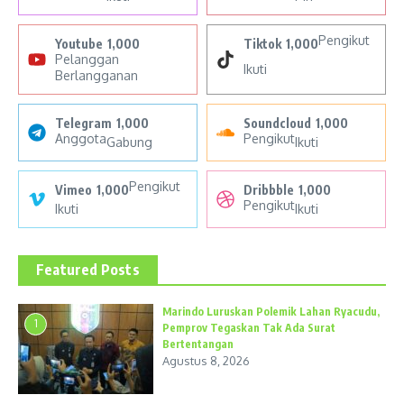
Pengikut
Youtube
1,000
Tiktok
1,000
Pelanggan
Ikuti
Berlangganan
Telegram
1,000
Soundcloud
1,000
Anggota
Pengikut
Gabung
Ikuti
Pengikut
Vimeo
1,000
Dribbble
1,000
Pengikut
Ikuti
Ikuti
Featured Posts
Marindo Luruskan Polemik Lahan Ryacudu,
1
Pemprov Tegaskan Tak Ada Surat
Bertentangan
Agustus 8, 2026