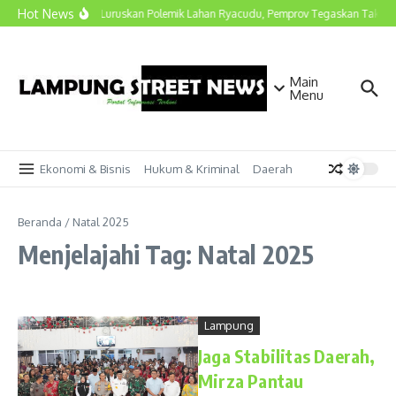
Lewati ke konten
Hot News
Marindo Luruskan Polemik Lahan Ryacudu, Pemprov Tegaskan Tak Ada
Main
Menu
Ekonomi & Bisnis
Hukum & Kriminal
Daerah
Beranda
/
Natal 2025
Menjelajahi Tag: Natal 2025
Lampung
Jaga Stabilitas Daerah,
Mirza Pantau