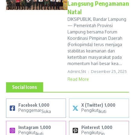
Langsung Pengamanan
Natal
DIKSIPUBLIK, Bandar Lampung
— Pemerintah Provinsi
Lampung bersama Forum
Koordinasi Pimpinan Daerah
(Forkopimda) terus menjaga
stabilitas keamanan dan
ketertiban masyarakat pada
momentum hari besar kea...
AdminLSN
Desember 25, 2025
Read More
Social Icons
Facebook
1,000
X (Twitter)
1,000
Penggemar
Pengikut
Suka
Ikuti
Instagram
1,000
Pinterest
1,000
Pengikut
Pengikut
Ikuti
Pin