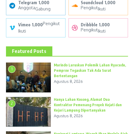
Telegram
1,000
Soundcloud
1,000
Anggota
Pengikut
Gabung
Ikuti
Pengikut
Vimeo
1,000
Dribbble
1,000
Pengikut
Ikuti
Ikuti
Featured Posts
Marindo Luruskan Polemik Lahan Ryacudu,
1
Pemprov Tegaskan Tak Ada Surat
Bertentangan
Agustus 8, 2026
Hanya Lahan Kosong, Alamat Dua
2
Kontraktor Pemenang Proyek Kejati dan
Kejari Lampung Dipertanyakan
Agustus 8, 2026
Kunjungi Lamteng, Wagub Jihan Nurlela Ajak