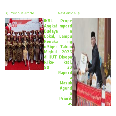
Previous Article
Next Article
IKBL
Prope
Angkat
mperd
Budaya
a
Lokal,
Lampu
Kenaka
ng
n Siger
Tahun
Mighul
2026
di HUT
Disepa
RI ke-
kati,
80
30
Raperd
a
Masuk
Agend
a
Priorit
as