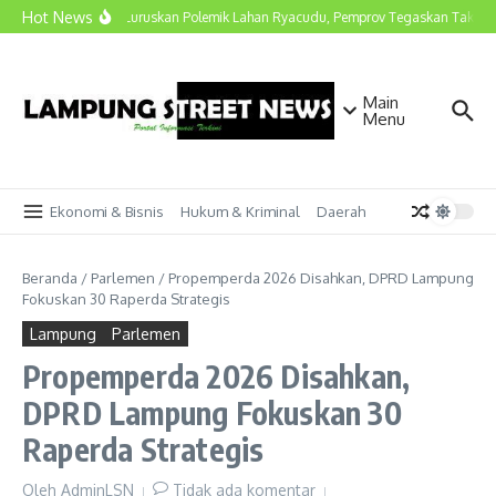
Lewati ke konten
Hot News
Marindo Luruskan Polemik Lahan Ryacudu, Pemprov Tegaskan Tak Ada 
Main
Menu
Ekonomi & Bisnis
Hukum & Kriminal
Daerah
Beranda
/
Parlemen
/
Propemperda 2026 Disahkan, DPRD Lampung
Fokuskan 30 Raperda Strategis
Lampung
Parlemen
Propemperda 2026 Disahkan,
DPRD Lampung Fokuskan 30
Raperda Strategis
Oleh
AdminLSN
Tidak ada komentar