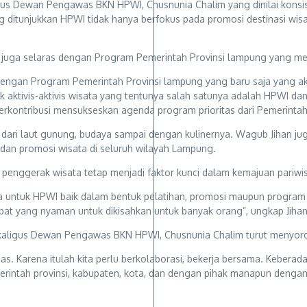
igus Dewan Pengawas BKN HPWI, Chusnunia Chalim yang dinilai kons
ditunjukkan HPWI tidak hanya berfokus pada promosi destinasi wisa
 juga selaras dengan Program Pemerintah Provinsi lampung yang mel
n dengan Program Pemerintah Provinsi lampung yang baru saja yang
k aktivis-aktivis wisata yang tentunya salah satunya adalah HPWI d
kontribusi mensukseskan agenda program prioritas dari Pemerintah 
ai dari laut gunung, budaya sampai dengan kulinernya. Wagub Jihan
, dan promosi wisata di seluruh wilayah Lampung.
nggerak wisata tetap menjadi faktor kunci dalam kemajuan pariwis
a untuk HPWI baik dalam bentuk pelatihan, promosi maupun program 
pat yang nyaman untuk dikisahkan untuk banyak orang”, ungkap Jihan
kaligus Dewan Pengawas BKN HPWI, Chusnunia Chalim turut menyorot
uas. Karena itulah kita perlu berkolaborasi, bekerja bersama. Keber
intah provinsi, kabupaten, kota, dan dengan pihak manapun dengan