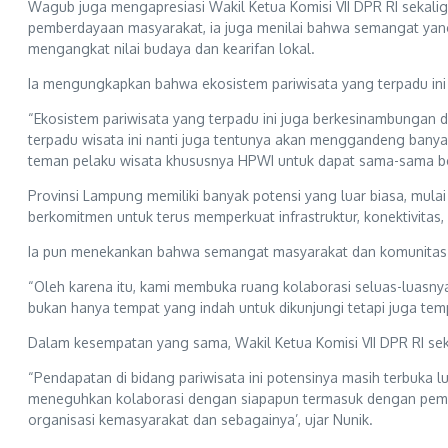
Wagub juga mengapresiasi Wakil Ketua Komisi VII DPR RI sekal
pemberdayaan masyarakat, ia juga menilai bahwa semangat yang 
mengangkat nilai budaya dan kearifan lokal.
Ia mengungkapkan bahwa ekosistem pariwisata yang terpadu ini
“Ekosistem pariwisata yang terpadu ini juga berkesinambunga
terpadu wisata ini nanti juga tentunya akan menggandeng banya
teman pelaku wisata khususnya HPWI untuk dapat sama-sama ber
Provinsi Lampung memiliki banyak potensi yang luar biasa, mul
berkomitmen untuk terus memperkuat infrastruktur, konektivitas
Ia pun menekankan bahwa semangat masyarakat dan komunitas pe
“Oleh karena itu, kami membuka ruang kolaborasi seluas-luasny
bukan hanya tempat yang indah untuk dikunjungi tetapi juga tem
Dalam kesempatan yang sama, Wakil Ketua Komisi VII DPR RI se
“Pendapatan di bidang pariwisata ini potensinya masih terbuka l
meneguhkan kolaborasi dengan siapapun termasuk dengan pemer
organisasi kemasyarakat dan sebagainya’, ujar Nunik.