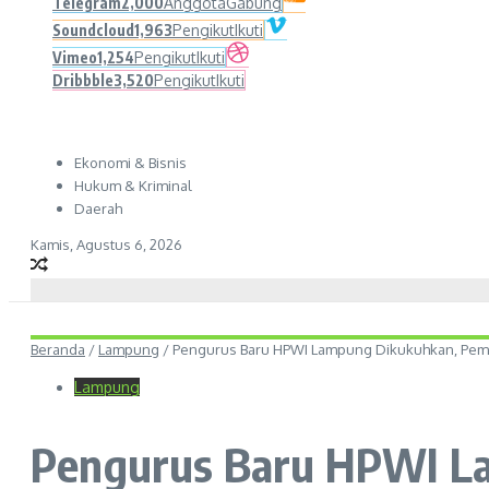
Telegram
2,000
Anggota
Gabung
Soundcloud
1,963
Pengikut
Ikuti
Vimeo
1,254
Pengikut
Ikuti
Dribbble
3,520
Pengikut
Ikuti
Ekonomi & Bisnis
Hukum & Kriminal
Daerah
Kamis, Agustus 6, 2026
Beranda
/
Lampung
/
Pengurus Baru HPWI Lampung Dikukuhkan, Pemer
Lampung
Pengurus Baru HPWI La