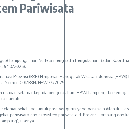
tem Pariwisata
ub) Lampung, Jihan Nurlela menghadiri Pengukuhan Badan Koordinas
(25/10/2025).
inasi Provinsi (BKP) Himpunan Penggerak Wisata Indonesia (HPWI)
esia Nomor: 001/BKN/HPWI/X/2025.
n ucapan selamat kepada pengurus baru HPWI Lampung. Ia menegask
ata daerah.
selamat sekali lagi untuk para pengurus yang baru saja dilantik. H
geliat pariwisata dan ekosistem pariwisata di Provinsi Lampung dan k
Lampung”, ujarnya.