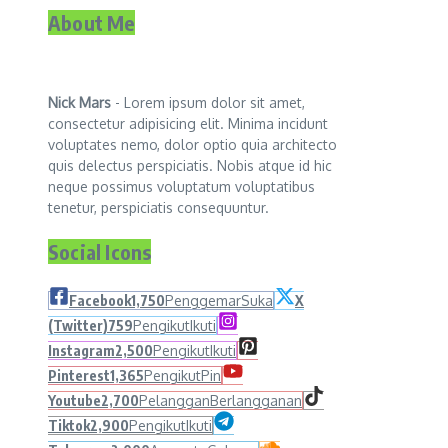
About Me
Nick Mars
- Lorem ipsum dolor sit amet,
consectetur adipisicing elit. Minima incidunt
voluptates nemo, dolor optio quia architecto
quis delectus perspiciatis. Nobis atque id hic
neque possimus voluptatum voluptatibus
tenetur, perspiciatis consequuntur.
Social Icons
Facebook
1,750
Penggemar
Suka
X
(Twitter)
759
Pengikut
Ikuti
Instagram
2,500
Pengikut
Ikuti
Pinterest
1,365
Pengikut
Pin
Youtube
2,700
Pelanggan
Berlangganan
Tiktok
2,900
Pengikut
Ikuti