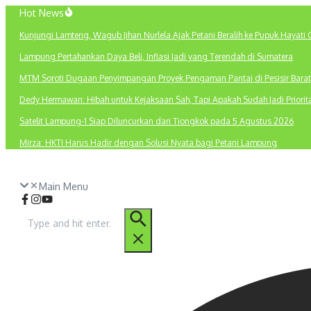
Lewati
Hot News
ke
Kunjungi Lamteng, Wagub Jihan Nurlela Ajak Petani Beralih ke Pupuk Hayati 
konten
Lampung Pertahankan Daya Beli, Inflasi Jadi yang Terendah di Sumatera
MTM Soroti Dugaan Penyimpangan Proyek Pengaman Pantai di Pesisir Barat
Dedy Hermawan: Hibah untuk Kejaksaan Sah, Tapi Apakah Sudah Jadi Priori
Satelit Lampung-1 Siap Diluncurkan dari Tiongkok pada 5 Agustus 2026
Mirza: HKTI Harus Hadir dengan Solusi Nyata bagi Petani Lampung
Main Menu
Pencarian
untuk: