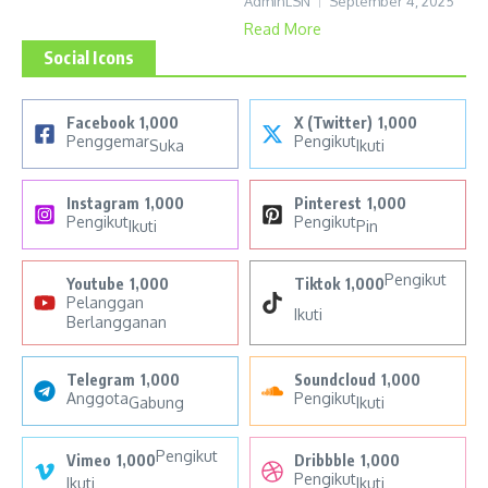
AdminLSN
September 4, 2025
Read More
Social Icons
Facebook
1,000
X (Twitter)
1,000
Penggemar
Pengikut
Suka
Ikuti
Instagram
1,000
Pinterest
1,000
Pengikut
Pengikut
Ikuti
Pin
Pengikut
Youtube
1,000
Tiktok
1,000
Pelanggan
Ikuti
Berlangganan
Telegram
1,000
Soundcloud
1,000
Anggota
Pengikut
Gabung
Ikuti
Pengikut
Vimeo
1,000
Dribbble
1,000
Pengikut
Ikuti
Ikuti