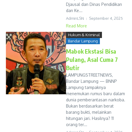
Djausal dan Dinas Pendidikan
dan Ke...
AdminLSN
September 4, 2025
Read More
Hukum & Kriminal
Bandar Lampung
Mabok Ekstasi Bisa
Pulang, Asal Cuma 7
Butir
LAMPUNGSTREETNEWS,
Bandar Lampung — BNNP
Lampung tampaknya
menemukan rumus baru dalam
dunia pemberantasan narkoba.
Bukan berdasarkan berat
barang bukti, melainkan
hitungan jari. Hasilnya? 11
orang ter...