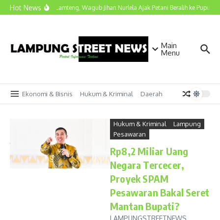
Lewati ke konten
Hot News
Kunjungi Lamteng, Wagub Jihan Nurlela Ajak Petani Beralih ke Pupuk Hay
Main
Menu
Ekonomi & Bisnis
Hukum & Kriminal
Daerah
Hukum & Kriminal
Lampung
Pesawaran
Rp8,2 Miliar Uang
Negara Tercecer,
Proyek SPAM
Pesawaran Bakal Seret
Mantan Bupati?
LAMPUNGSTREETNEWS,