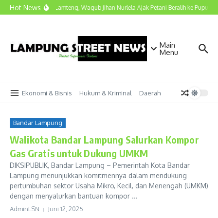
Lewati ke konten
Hot News
Kunjungi Lamteng, Wagub Jihan Nurlela Ajak Petani Beralih ke Pupuk Hay
Main
Menu
Ekonomi & Bisnis
Hukum & Kriminal
Daerah
Bandar Lampung
Walikota Bandar Lampung Salurkan Kompor
Gas Gratis untuk Dukung UMKM
DIKSIPUBLIK, Bandar Lampung – Pemerintah Kota Bandar
Lampung menunjukkan komitmennya dalam mendukung
pertumbuhan sektor Usaha Mikro, Kecil, dan Menengah (UMKM)
dengan menyalurkan bantuan kompor ...
AdminLSN
Juni 12, 2025