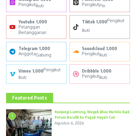
Pengikut
Pengikut
Ikuti
Pin
Pengikut
Youtube
1,000
Tiktok
1,000
Pelanggan
Ikuti
Berlangganan
Telegram
1,000
Soundcloud
1,000
Anggota
Pengikut
Gabung
Ikuti
Pengikut
Vimeo
1,000
Dribbble
1,000
Pengikut
Ikuti
Ikuti
Featured Posts
Kunjungi Lamteng, Wagub Jihan Nurlela Ajak
1
Petani Beralih ke Pupuk Hayati Cair
Agustus 6, 2026