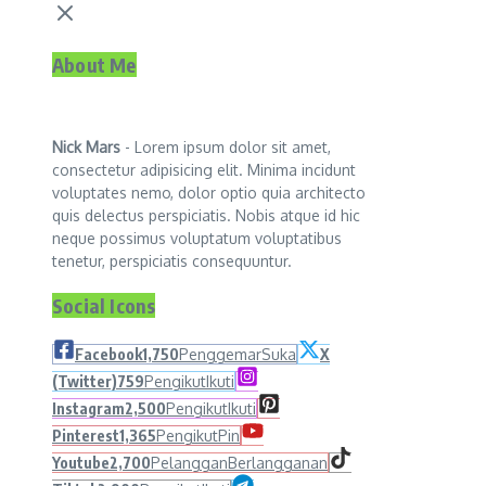
About Me
Nick Mars
- Lorem ipsum dolor sit amet,
consectetur adipisicing elit. Minima incidunt
voluptates nemo, dolor optio quia architecto
quis delectus perspiciatis. Nobis atque id hic
neque possimus voluptatum voluptatibus
tenetur, perspiciatis consequuntur.
Social Icons
Facebook
1,750
Penggemar
Suka
X
(Twitter)
759
Pengikut
Ikuti
Instagram
2,500
Pengikut
Ikuti
Pinterest
1,365
Pengikut
Pin
Youtube
2,700
Pelanggan
Berlangganan