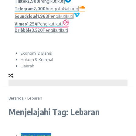
Tiktok
2,900
Pengikut
Ikuti
Telegram
2,000
Anggota
Gabung
Soundcloud
1,963
Pengikut
Ikuti
Vimeo
1,254
Pengikut
Ikuti
Dribbble
3,520
Pengikut
Ikuti
Ekonomi & Bisnis
Hukum & Kriminal
Daerah
Beranda
/
Lebaran
Menjelajahi Tag: Lebaran
Bandar Lampung