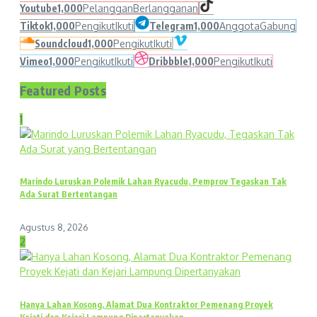
Youtube
1,000
Pelanggan
Berlangganan
Tiktok
1,000
Pengikut
Ikuti
Telegram
1,000
Anggota
Gabung
Soundcloud
1,000
Pengikut
Ikuti
Vimeo
1,000
Pengikut
Ikuti
Dribbble
1,000
Pengikut
Ikuti
Featured Posts
1
Marindo Luruskan Polemik Lahan Ryacudu, Pemprov Tegaskan Tak
Ada Surat Bertentangan
Agustus 8, 2026
2
Hanya Lahan Kosong, Alamat Dua Kontraktor Pemenang Proyek