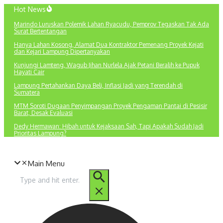
Lewati
Hot News
ke
Marindo Luruskan Polemik Lahan Ryacudu, Pemprov Tegaskan Tak Ada
konten
Surat Bertentangan
Hanya Lahan Kosong, Alamat Dua Kontraktor Pemenang Proyek Kejati
dan Kejari Lampung Dipertanyakan
Kunjungi Lamteng, Wagub Jihan Nurlela Ajak Petani Beralih ke Pupuk
Hayati Cair
Lampung Pertahankan Daya Beli, Inflasi Jadi yang Terendah di
Sumatera
MTM Soroti Dugaan Penyimpangan Proyek Pengaman Pantai di Pesisir
Barat, Desak Evaluasi
Dedy Hermawan: Hibah untuk Kejaksaan Sah, Tapi Apakah Sudah Jadi
Prioritas Lampung?
Main Menu
Pencarian
untuk: