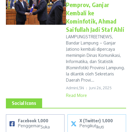
Pemprov, Ganjar
Kembali ke
Kominfotik, Ahmad
Saifullah Jadi Staf Ahli
LAMPUNGSTREETNEWS,
Bandar Lampung – Ganjar
Jationo kembali dipercaya
memimpin Dinas Komunikasi,
Informatika, dan Statistik
(Kominfotik) Provinsi Lampung.
Ia dilantik oleh Sekretaris
Daerah Provi...
AdminLSN
Juni 26, 2025
Read More
Social Icons
Facebook
1,000
X (Twitter)
1,000
Penggemar
Pengikut
Suka
Ikuti