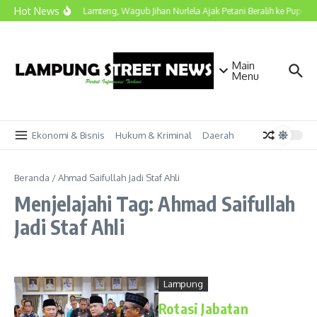
Lewati ke konten
Hot News
Kunjungi Lamteng, Wagub Jihan Nurlela Ajak Petani Beralih ke Pupuk H
Main
Menu
Ekonomi & Bisnis
Hukum & Kriminal
Daerah
Beranda
/
Ahmad Saifullah Jadi Staf Ahli
Menjelajahi Tag: Ahmad Saifullah
Jadi Staf Ahli
Lampung
Rotasi Jabatan