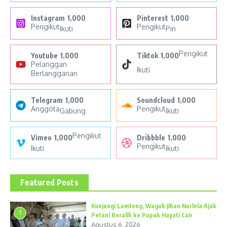
Instagram
1,000
Pinterest
1,000
Pengikut
Pengikut
Ikuti
Pin
Pengikut
Youtube
1,000
Tiktok
1,000
Pelanggan
Ikuti
Berlangganan
Telegram
1,000
Soundcloud
1,000
Anggota
Pengikut
Gabung
Ikuti
Pengikut
Vimeo
1,000
Dribbble
1,000
Pengikut
Ikuti
Ikuti
Featured Posts
Kunjungi Lamteng, Wagub Jihan Nurlela Ajak
1
Petani Beralih ke Pupuk Hayati Cair
Agustus 6, 2026